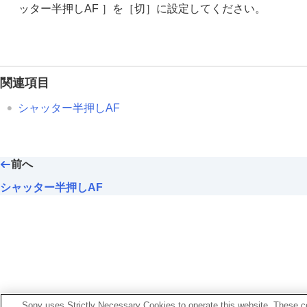
フォーカス機能を使う
ッター半押しAF ］
を
［切］
に設定してください。
フォーカススタンダード
縦横フォーカスエリア切換
フォーカスエリア登録機能
登録フォーカスエリア消去
関連項目
フォーカスエリア限定
（静止画/動画
シャッター半押しAF
フォーカス位置の循環
（静止画/動画
AF枠の移動量
（静止画/動画）
フォーカスエリア枠色
（静止画/動画
前へ
フォーカスエリア自動消灯
シャッター半押しAF
トラッキング中エリア枠表示
AF-Cエリア表示
位相差AFエリア表示
横切りへのAF特性
速度変化へのAF追従
AFトランジション速度
AF乗り移り感度
Sony uses Strictly Necessary Cookies to operate this website. These co