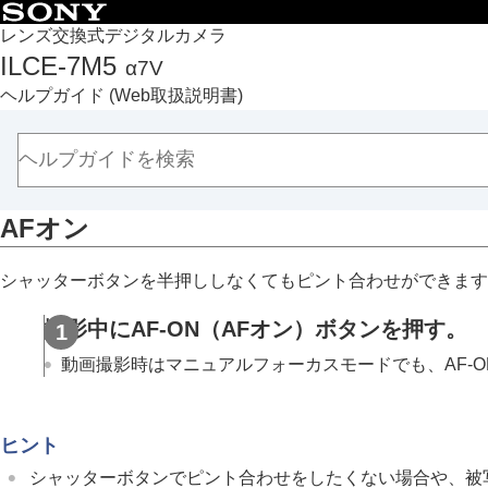
目次
レンズ交換式デジタルカメラ
ILCE-7M5
α7V
トップページ
ヘルプガイド
(Web取扱説明書)
ヘルプガイドの使いかた
必ずお読みください
本体と付属品を確認する
各部の名称
AFオン
本機の基本操作
準備/基本的な撮影
シャッターボタンを半押ししなくてもピント合わせができます
MENU一覧から機能を探す
撮影機能を活用する
撮影中にAF-ON（AFオン）ボタンを押す。
この章の目次
動画撮影時はマニュアルフォーカスモードでも、AF-
撮影モードを選ぶ
自分撮り動画やVlog撮影に便利な機能
フォーカス（ピント）を合わせる
ヒント
被写体認識AF
シャッターボタンでピント合わせをしたくない場合や、被