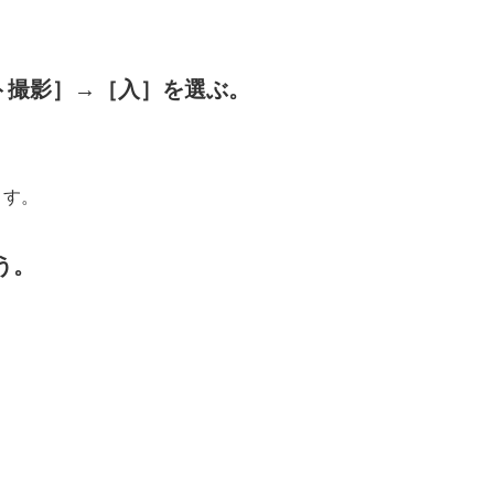
ト撮影］
→
［入］
を選ぶ。
ます。
行う。