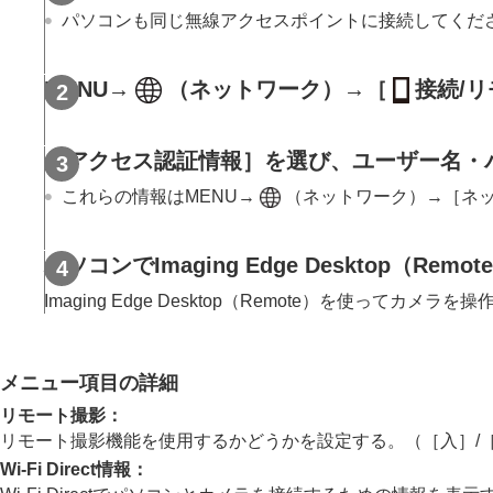
パソコンの推奨環境
パソコンも同じ無線アクセスポイントに接続してくだ
カメラとパソコンを接続/切断する
パソコンで画像を管理・編集する
MENU
→
（
ネットワーク
）→
［
接続/
パソコンからカメラを操作する
パソコンからカメラを操作する（
リ
リモート撮影設定
［アクセス認証情報］
を選び、ユーザー名・
USBストリーミング（動画）
これらの情報は
MENU
→
（
ネットワーク
）→
［ネ
クラウドサービスを利用する
資料
パソコンでImaging Edge Desktop
故障かな？と思ったら
Imaging Edge Desktop（Remote）を使ってカメ
メニュー項目の詳細
リモート撮影
：
リモート撮影機能を使用するかどうかを設定する。（
［入］
/
Wi-Fi Direct情報
：