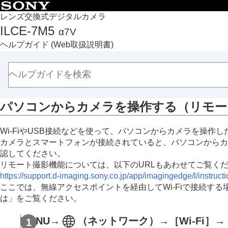
目次
レンズ交換式デジタルカメラ
ILCE-7M5
α7V
トップページ
ヘルプガイド
(Web取扱説明書)
ヘルプガイドの使いかた
必ずお読みください
本体と付属品を確認する
各部の名称
パソコンからカメラを操作する（
リモー
本機の基本操作
準備/基本的な撮影
Wi-FiやUSB接続などを使って、パソコンからカメラを操
MENU一覧から機能を探す
カメラとスマートフォンが接続されていると、パソコンからカ
撮影機能を活用する
認してください。
カメラをカスタマイズする
リモート撮影機能については、以下のURLもあわせてご覧く
再生する
https://support.d-imaging.sony.co.jp/app/imagingedge/l/instruc
ここでは、無線アクセスポイントを経由してWi-Fiで接続
カメラの設定を変更する
は」をご覧ください。
スマートフォンでできること
パソコンでできること
MENU
→
（
ネットワーク
）→
［Wi-Fi］
→