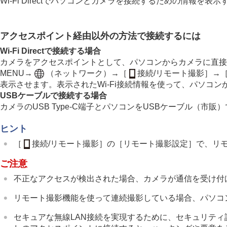
Wi-Fi Directでパソコンとカメラを接続するための情報を表示
アクセスポイント経由以外の方法で接続するには
Wi-Fi Directで接続する場合
カメラをアクセスポイントとして、パソコンからカメラに直接W
MENU
→
（
ネットワーク
）→
［
接続/リモート撮影］
→
表示させます。表示されたWi-Fi接続情報を使って、パソコンか
USBケーブルで接続する場合
カメラのUSB Type-C端子とパソコンをUSBケーブル（市
ヒント
［
接続/リモート撮影］
の
［リモート撮影設定］
で、リ
ご注意
不正なアクセスが検出された場合、カメラが通信を受け付
リモート撮影機能を使って連続撮影している場合、パソコ
セキュアな無線LAN接続を実現するために、セキュリティ