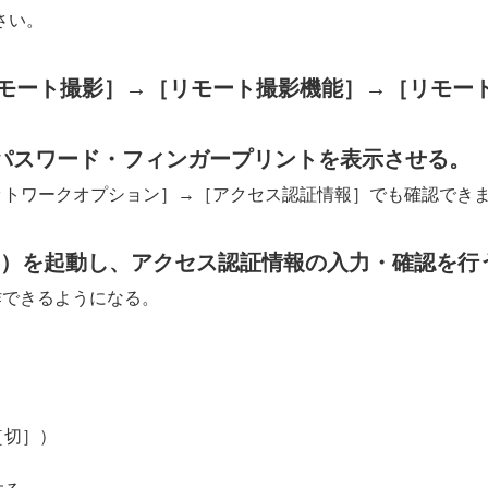
さい。
リモート撮影］
→
［リモート撮影機能］
→
［リモー
モート撮影機能
）
パスワード・フィンガープリントを表示させる。
ットワークオプション］
→
［アクセス認証情報］
でも確認でき
（Remote）を起動し、アクセス認証情報の入力・確認を
ラを操作できるようになる。
［切］
）