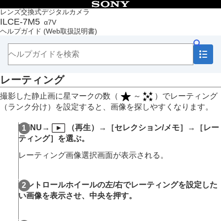
目次
レンズ交換式デジタルカメラ
ILCE-7M5
α7V
トップページ
ヘルプガイド
(Web取扱説明書)
ヘルプガイドの使いかた
必ずお読みください
本体と付属品を確認する
各部の名称
レーティング
本機の基本操作
準備/基本的な撮影
撮影した静止画に星マークの数（
～
）でレーティング
MENU一覧から機能を探す
（ランク分け）を設定すると、画像を探しやすくなります。
撮影機能を活用する
カメラをカスタマイズする
MENU
→
（
再生
）→
［セレクション/メモ］
→
［レー
再生する
ティング］
を選ぶ。
この章の目次
画像を見る
レーティング画像選択画面が表示される。
画像の表示方法を変える
画像間をジャンプ移動する方法を設定する（
画像
送り設定
）
コントロールホイールの左/右でレーティングを設定した
撮影した画像を保護する（
プロテクト
）
い画像を表示させ、中央を押す。
画像に情報を追加する
レーティング