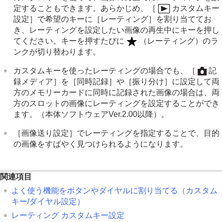
定することもできます。あらかじめ、
［
カスタムキー
設定］
で希望のキーに
［レーティング］
を割り当ててお
き、レーティングを設定したい画像の再生中にキーを押し
てください。キーを押すたびに
（レーティング）のラ
ンクが切り替わります。
カスタムキーを使ったレーティングの場合でも、
［
記
録メディア］
を
［同時記録］
や
［振り分け］
に設定して両
方のメモリーカードに同時に記録された画像の場合は、両
方のスロットの画像にレーティングを設定することができ
ます。（本体ソフトウェアVer.2.00以降）。
［画像送り設定］
でレーティングを指定することで、目的
の画像をすばやく見つけられるようになります。
関連項目
よく使う機能をボタンやダイヤルに割り当てる（
カスタム
キー/ダイヤル設定
）
レーティング カスタムキー設定