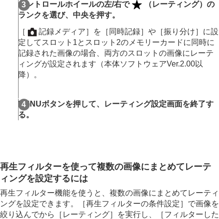
レーティング カスタムキー設定
コントロールホイールの左/右で
（レーティング）の
クリップフラグ
ランクを選び、中央を押す。
画像を回転する（
回転
）
［
記録メディア］
を
［同時記録］
や
［振り分け］
に設
トリミング
定してスロット1とスロット2のメモリーカードに同時に
動画から静止画を切り出す
記録された画像の場合、両方のスロットの画像にレーテ
メモリーカード間で画像をコピーする（
コピー
）
ィングが設定されます（本体ソフトウェアVer.2.00以
画像を削除する
降）。
テレビと接続して画像を見る
カメラの設定を変更する
スマートフォンでできること
MENUボタンを押して、レーティング設定画面を終了す
パソコンでできること
る。
クラウドサービスを利用する
資料
故障かな？と思ったら
再生フィルターを使って複数の画像にまとめてレーテ
ィングを設定するには
再生フィルター機能を使うと、複数の画像にまとめてレーティ
ングを設定できます。
［再生フィルターの条件設定］
で画像を
絞り込んでから
［レーティング］
を実行し、
［フィルターした