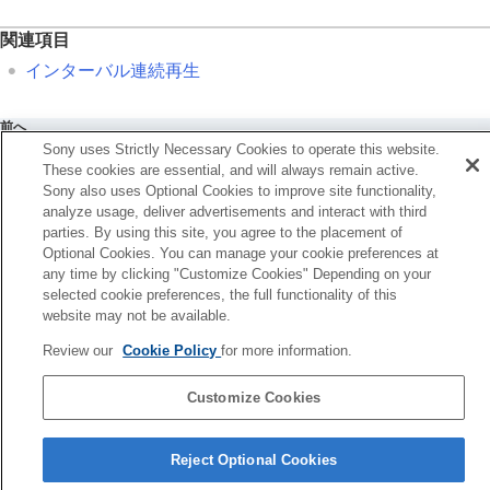
記録画像を自動的に回転させる（
記録画像の
回転表示
）
関連項目
動画を再生する
インターバル連続再生
再生/モニタリング音量
4ch音声のモニタリング
（動画）
スライドショーで再生する（
スライドショ
前へ
ー
）
Sony uses Strictly Necessary Cookies to operate this website.
ンターバル連続再生
インターバル連続再生
These cookies are essential, and will always remain active.
次へ
インターバル再生速度
Sony also uses Optional Cookies to improve site functionality,
一覧表示で再生する（一覧表示
analyze usage, deliver advertisements and interact with third
TP1002149622
画像の表示方法を変える
parties. By using this site, you agree to the placement of
画像間をジャンプ移動する方法を設定する（
画像
Optional Cookies. You can manage your cookie preferences at
送り設定
）
any time by clicking "Customize Cookies" Depending on your
selected cookie preferences, the full functionality of this
撮影した画像を保護する（
プロテクト
）
website may not be available.
画像に情報を追加する
トリミング
Review our
Cookie Policy
for more information.
動画から静止画を切り出す
メモリーカード間で画像をコピーする（
コピー
）
Customize Cookies
画像を削除する
テレビと接続して画像を見る
言語選択ページへ
Reject Optional Cookies
カメラの設定を変更する
5-069-971-01(4)
スマートフォンでできること