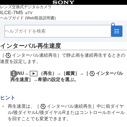
目次
レンズ交換式デジタルカメラ
ILCE-7M5
α7V
トップページ
ヘルプガイド
(Web取扱説明書)
ヘルプガイドの使いかた
必ずお読みください
本体と付属品を確認する
各部の名称
インターバル再生速度
本機の基本操作
準備/基本的な撮影
［
インターバル連続再生］
で静止画を連続再生するときの
MENU一覧から機能を探す
速度を設定します。
撮影機能を活用する
カメラをカスタマイズする
MENU→
（
再生
）→
［鑑賞］
→
［
インターバル
再生する
再生速度］
→希望の設定を選ぶ。
この章の目次
画像を見る
複数メディアの再生設定
ヒント
複数メディアの表示設定
静止画を再生する
再生速度は、
［
インターバル連続再生］
中に前ダイヤ
再生画像を拡大する（拡大）
ル/後ダイヤルL/後ダイヤルRまたはコントロールホイール
拡大の初期倍率
を回すことでも変更できます。
拡大の初期位置