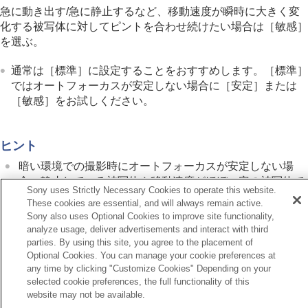
フォーカスエリア限定
（静止画/動画）
急に動き出す/急に静止するなど、移動速度が瞬時に大きく変
フォーカス位置の循環
（静止画/動画）
化する被写体に対してピントを合わせ続けたい場合は
［敏感］
AF枠の移動量
（静止画/動画）
を選ぶ。
フォーカスエリア枠色
（静止画/動画）
フォーカスエリア自動消灯
通常は
［標準］
に設定することをおすすめします。
［標準］
トラッキング中エリア枠表示
ではオートフォーカスが安定しない場合に
［安定］
または
AF-Cエリア表示
［敏感］
をお試しください。
位相差AFエリア表示
横切りへのAF特性
速度変化へのAF追従
ヒント
AFトランジション速度
AF乗り移り感度
暗い環境での撮影時にオートフォーカスが安定しない場
AFアシスト
合、静止している被写体や移動速度がほぼ一定の被写体で
Sony uses Strictly Necessary Cookies to operate this website.
AF/MF切換
あれば
［安定］
に設定すると被写体にピントを合わせやす
These cookies are essential, and will always remain active.
フルタイムDMF
くなります。
Sony also uses Optional Cookies to improve site functionality,
シャッター半押しAF
analyze usage, deliver advertisements and interact with third
AFオン
parties. By using this site, you agree to the placement of
フォーカスホールド
Optional Cookies. You can manage your cookie preferences at
AF-S時の優先設定
any time by clicking "Customize Cookies" Depending on your
前へ
AF-C時の優先設定
selected cookie preferences, the full functionality of this
切りへのAF特性
AF補助光
website may not be available.
次へ
AF時の絞り駆動