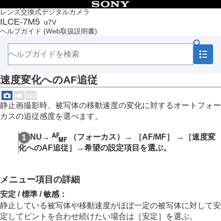
目次
レンズ交換式デジタルカメラ
ILCE-7M5
α7V
トップページ
ヘルプガイド
(Web取扱説明書)
ヘルプガイドの使いかた
必ずお読みください
本体と付属品を確認する
各部の名称
速度変化へのAF追従
本機の基本操作
準備/基本的な撮影
MENU一覧から機能を探す
静止画撮影時、被写体の移動速度の変化に対するオートフォー
撮影機能を活用する
カスの追従感度を選べます。
この章の目次
撮影モードを選ぶ
MENU
→
（
フォーカス
）→
［AF/MF］
→
［速度変
自分撮り動画やVlog撮影に便利な機能
化へのAF追従］
→希望の設定項目を選ぶ。
フォーカス（ピント）を合わせる
被写体認識AF
フォーカス機能を使う
メニュー項目の詳細
フォーカススタンダード
縦横フォーカスエリア切換
安定
/
標準
/
敏感
：
フォーカスエリア登録機能
静止している被写体や移動速度がほぼ一定の被写体に対して安
登録フォーカスエリア消去
定してピントを合わせ続けたい場合は
［安定］
を選ぶ。