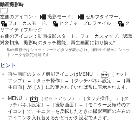
動画撮影時
左側のアイコン：
撮影モード
、
セルフタイマー
、
フォーカスモード
、
ピクチャープロファイル
、
ク
リエイティブルック
右側のアイコン：動画撮影スタート、
フォーカスマップ
、
認識
対象切換
、
撮影時のタッチ機能
、再生画面に切り換え*
*
動画撮影中はショットマークボタンが表示され、撮影中の動画にショッ
トマークを設定可能です。
ヒント
再生画面のタッチ機能アイコンはMENU →
（
セット
アップ
）→
［タッチ操作］
→
［タッチパネル設定］
→
［再
生画面］
が
［入］
に設定されていれば常に表示されます。
MENU →
（
セットアップ
）→
［タッチ操作］
→
［タ
ッチパネル設定］
→
［撮影画面］
→
［モニター反転時のア
イコン］
で、モニターを反転したときに撮影画面の左右の
アイコンを入れ替えるかどうかを設定できます。