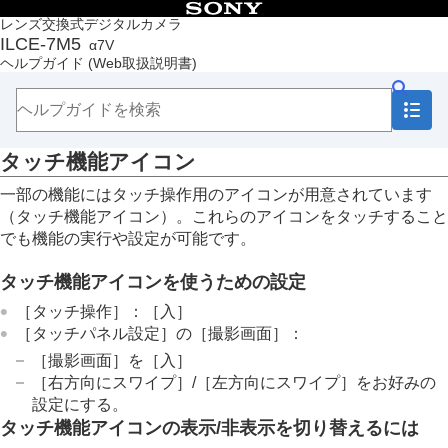
目次
レンズ交換式デジタルカメラ
ILCE-7M5
α7V
トップページ
ヘルプガイド
(Web取扱説明書)
ヘルプガイドの使いかた
必ずお読みください
本体と付属品を確認する
各部の名称
タッチ機能アイコン
本体前面
本体背面
一部の機能にはタッチ操作用のアイコンが用意されています
本体上面
（タッチ機能アイコン）。これらのアイコンをタッチすること
本体側面
でも機能の実行や設定が可能です。
本体底面
画面上の基本的なアイコン
タッチ機能アイコンを使うための設定
タッチ機能アイコン
FE 28-70mm F3.5-5.6 OSSⅡ
［タッチ操作］
：
［入］
［タッチパネル設定］
の
［撮影画面］
：
本機の基本操作
準備/基本的な撮影
［撮影画面］
を
［入］
MENU一覧から機能を探す
［右方向にスワイプ］
/
［左方向にスワイプ］
をお好みの
撮影機能を活用する
設定にする。
カメラをカスタマイズする
タッチ機能アイコンの表示/非表示を切り替えるには
再生する