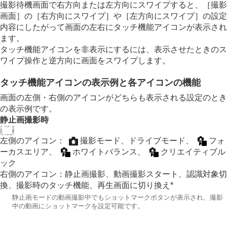
撮影待機画面で右方向または左方向にスワイプすると、
［撮影
カメラの設定を変更する
画面］
の
［右方向にスワイプ］
や
［左方向にスワイプ］
の設定
スマートフォンでできること
内容にしたがって画面の左右にタッチ機能アイコンが表示され
パソコンでできること
ます。
クラウドサービスを利用する
タッチ機能アイコンを非表示にするには、表示させたときのス
資料
故障かな？と思ったら
ワイプ操作と逆方向に画面をスワイプします。
タッチ機能アイコンの表示例と各アイコンの機能
画面の左側・右側のアイコンがどちらも表示される設定のとき
の表示例です。
静止画撮影時
左側のアイコン：
撮影モード
、
ドライブモード
、
フォ
ーカスエリア
、
ホワイトバランス
、
クリエイティブル
ック
右側のアイコン：静止画撮影、動画撮影スタート、
認識対象切
換
、
撮影時のタッチ機能
、再生画面に切り換え*
*
静止画モードの動画撮影中でもショットマークボタンが表示され、撮影
中の動画にショットマークを設定可能です。