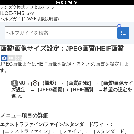
目次
レンズ交換式デジタルカメラ
ILCE-7M5
α7V
トップページ
ヘルプガイド
(Web取扱説明書)
ヘルプガイドの使いかた
必ずお読みください
本体と付属品を確認する
各部の名称
画質/画像サイズ設定
：
JPEG画質
/
HEIF画質
本機の基本操作
準備/基本的な撮影
MENU一覧から機能を探す
JPEG画像またはHEIF画像を記録するときの画質を設定しま
撮影機能を活用する
す。
この章の目次
撮影モードを選ぶ
MENU
→
（
撮影
）→
［画質/記録］
→
［画質/画像サイ
自分撮り動画やVlog撮影に便利な機能
ズ設定］
→
［JPEG画質］
/
［HEIF画質］
→希望の設定を
フォーカス（ピント）を合わせる
選ぶ。
被写体認識AF
フォーカス機能を使う
露出/測光を調整する
メニュー項目の詳細
ISO感度を選ぶ
ホワイトバランス
エクストラファイン
/
ファイン
/
スタンダード
/
ライト
：
Log撮影の設定
［エクストラファイン］
、
［ファイン］
、
［スタンダード］
、