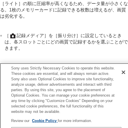
画像に効果を加える
［ライト］
の順に圧縮率が高くなるため、データ量が小さくな
ドライブモードを使う（連写/セルフタイマー）
る。1枚のメモリーカードに記録できる枚数は増えるが、画質
セルフタイマー
（動画）
は劣化する。
インターバル撮影機能
より高画質の静止画を撮影する
画質や記録形式を設定する
［
記録メディア］
を
［振り分け］
に設定しているとき
JPEG/HEIF切換
は、各スロットごとにどの画質で記録するかを選ぶことがで
画質/画像サイズ設定
：
ファイル形式
（静止
きます。
画）
画質/画像サイズ設定
：
RAW記録方式
画質/画像サイズ設定
：
JPEG画質
/
HEIF画質
関連項目
画質/画像サイズ設定
：
JPEG画像サイズ
/
HEIF
Sony uses Strictly Necessary Cookies to operate this website.
画像サイズ
These cookies are essential, and will always remain active.
画質/画像サイズ設定
：
ファイル形式
（静止画）
Sony also uses Optional Cookies to improve site functionality,
アスペクト比
記録メディア設定
（静止画/動画）：
記録メディア
（静止
analyze usage, deliver advertisements and interact with third
HLG静止画
画）
parties. By using this site, you agree to the placement of
色空間
Optional Cookies. You can manage your cookie preferences at
記録方式（動画）
any time by clicking "Customize Cookies" Depending on your
動画設定
（動画）
前へ
selected cookie preferences, the full functionality of this
スロー&クイック設定
質/画像サイズ設定 ：RAW記録方式
website may not be available.
タイムラプス設定
次へ
Review our
Cookie Policy
for more information.
4K動画画角優先
画質/画像サイズ設定：JPEG画像サイズ/HEIF画像サ
プロキシー設定