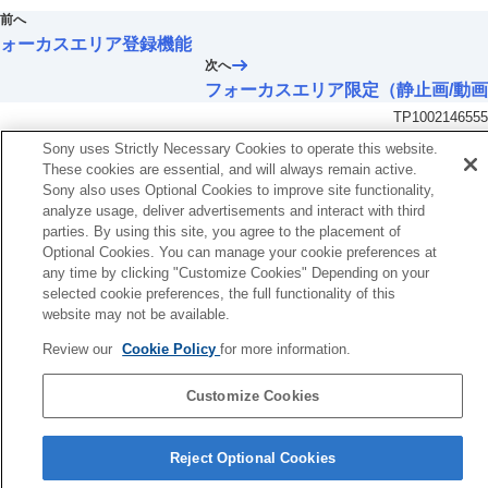
フォーカスエリア限定
（静止画/動画）
前へ
フォーカス位置の循環
（静止画/動画）
ォーカスエリア登録機能
AF枠の移動量
（静止画/動画）
次へ
フォーカスエリア枠色
（静止画/動画）
フォーカスエリア限定（静止画/動
フォーカスエリア自動消灯
TP1002146555
トラッキング中エリア枠表示
AF-Cエリア表示
Sony uses Strictly Necessary Cookies to operate this website.
位相差AFエリア表示
These cookies are essential, and will always remain active.
横切りへのAF特性
Sony also uses Optional Cookies to improve site functionality,
analyze usage, deliver advertisements and interact with third
速度変化へのAF追従
parties. By using this site, you agree to the placement of
AFトランジション速度
Optional Cookies. You can manage your cookie preferences at
AF乗り移り感度
any time by clicking "Customize Cookies" Depending on your
AFアシスト
selected cookie preferences, the full functionality of this
AF/MF切換
website may not be available.
フルタイムDMF
シャッター半押しAF
Review our
Cookie Policy
for more information.
AFオン
フォーカスホールド
Customize Cookies
AF-S時の優先設定
言語選択ページへ
AF-C時の優先設定
Reject Optional Cookies
AF補助光
5-069-971-01(4)
AF時の絞り駆動