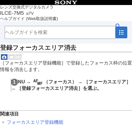
目次
レンズ交換式デジタルカメラ
ILCE-7M5
α7V
トップページ
ヘルプガイド
(Web取扱説明書)
ヘルプガイドの使いかた
必ずお読みください
本体と付属品を確認する
各部の名称
登録フォーカスエリア消去
本機の基本操作
準備/基本的な撮影
MENU一覧から機能を探す
［フォーカスエリア登録機能］
で登録したフォーカス枠の位置
撮影機能を活用する
情報を消去します。
この章の目次
撮影モードを選ぶ
MENU
→
（
フォーカス
） →
［フォーカスエリア］
自分撮り動画やVlog撮影に便利な機能
→
［登録フォーカスエリア消去］
を選ぶ。
フォーカス（ピント）を合わせる
被写体認識AF
フォーカス機能を使う
フォーカススタンダード
関連項目
縦横フォーカスエリア切換
フォーカスエリア登録機能
フォーカスエリア登録機能
登録フォーカスエリア消去