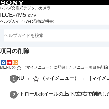
目次
レンズ交換式デジタルカメラ
ILCE-7M5
α7V
トップページ
ヘルプガイド
(Web取扱説明書)
ヘルプガイドの使いかた
必ずお読みください
本体と付属品を確認する
各部の名称
項目の削除
本機の基本操作
準備/基本的な撮影
MENU一覧から機能を探す
MENUの
（
マイメニュー
）に登録したメニュー項目を削除
撮影機能を活用する
カメラをカスタマイズする
MENU
→
（
マイメニュー
） →
［マイメ
この章の目次
本機のカスタマイズ機能について
コントロールホイールの上/下/左/右で削除
よく使う機能をボタンやダイヤルに割り
一時的にダイヤルの機能を変更する（
マ