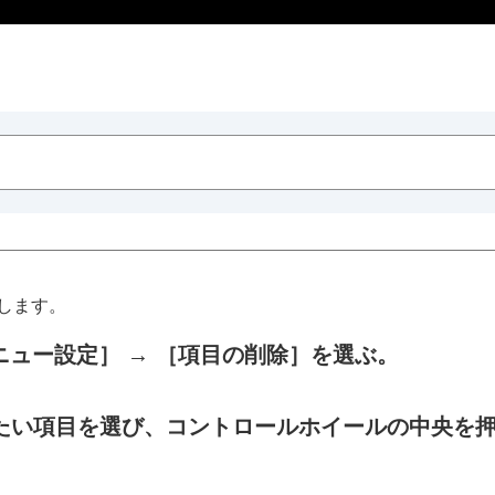
します。
ニュー設定］
→
［項目の削除］
を選ぶ。
したい項目を選び、コントロールホイールの中央を
当てる（
カスタムキー/ダイヤル設定
）
イダイヤル設定
）