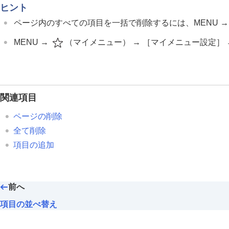
撮影設定の登録と呼び出し
ヒント
よく使う機能をファンクションメニュー
ページ内のすべての項目を一括で削除するには、MENU 
よく使う機能をマイメニュータブに登録
MENU →
（
マイメニュー
） →
［マイメニュー設定］
項目の追加
項目の並べ替え
項目の削除
ページの削除
関連項目
全て削除
マイメニューから表示
ページの削除
静止画と動画の撮影設定を個別に行う
全て削除
リング/ダイヤルの機能をカスタマイズす
項目の追加
動画撮影でシャッターボタンを使う
モニター/ファインダーの表示を設定する
再生する
前へ
カメラの設定を変更する
項目の並べ替え
スマートフォンでできること
パソコンでできること