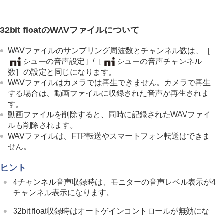
TC/UB設定
画像と音声をライブ配信する
カメラをカスタマイズする
32bit floatのWAVファイルについて
再生する
カメラの設定を変更する
WAVファイルのサンプリング周波数とチャンネル数は、
［
スマートフォンでできること
シューの音声設定］
/
［
シューの音声チャンネル
パソコンでできること
数］
の設定と同じになります。
クラウドサービスを利用する
WAVファイルはカメラでは再生できません。カメラで再生
資料
する場合は、動画ファイルに収録された音声が再生されま
故障かな？と思ったら
す。
動画ファイルを削除すると、同時に記録されたWAVファイ
ルも削除されます。
WAVファイルは、FTP転送やスマートフォン転送はできま
せん。
ヒント
4チャンネル音声収録時は、モニターの音声レベル表示が4
チャンネル表示になります。
32bit float収録時はオートゲインコントロールが無効にな