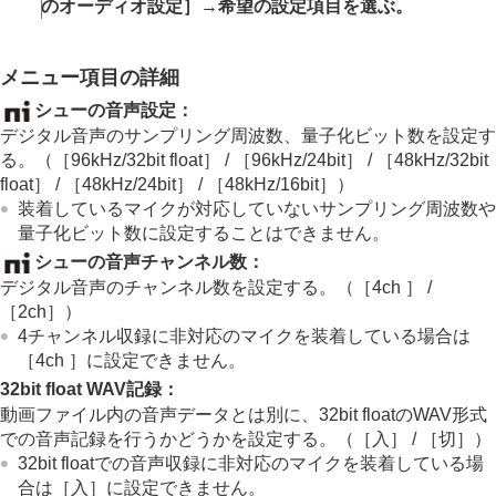
画像に効果を加える
のオーディオ設定］
→希望の設定項目を選ぶ。
ドライブモードを使う（連写/セルフタイマー）
セルフタイマー
（動画）
インターバル撮影機能
メニュー項目の詳細
より高画質の静止画を撮影する
シューの音声設定
：
画質や記録形式を設定する
デジタル音声のサンプリング周波数、量子化ビット数を設定す
タッチ機能を使う
る。（
［96kHz/32bit float］
/
［96kHz/24bit］
/
［48kHz/32bit
シャッターの設定
float］
/
［48kHz/24bit］
/
［48kHz/16bit］
）
ズームする
装着しているマイクが対応していないサンプリング周波数や
フラッシュを使う
量子化ビット数に設定することはできません。
手ブレを補正する
レンズ補正
（静止画/動画）
シューの音声チャンネル数
：
ノイズリダクション
デジタル音声のチャンネル数を設定する。（
［4ch ］
/
撮影中の画面表示を設定する
［2ch］
）
動画の音声を記録する
4チャンネル収録に非対応のマイクを装着している場合は
音声記録
［4ch ］
に設定できません。
録音レベル
32bit float WAV記録
：
音声出力タイミング
動画ファイル内の音声データとは別に、32bit floatのWAV形式
音声ノイズ低減設定
での音声記録を行うかどうかを設定する。（
［入］
/
［切］
）
シューのオーディオ設定
32bit floatでの音声収録に非対応のマイクを装着している場
動画を撮影しながら静止画を切り出す
合は
［入］
に設定できません。