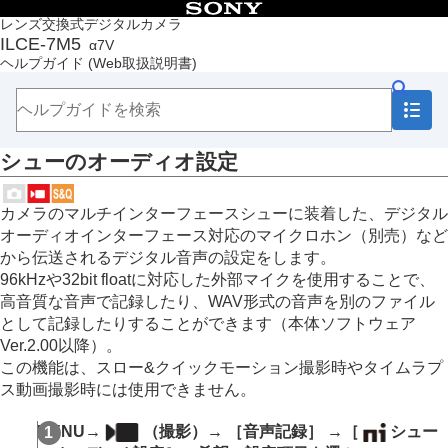
目次
レンズ交換式デジタルカメラ
ILCE-7M5
α7V
トップページ
ヘルプガイド
(Web取扱説明書)
ヘルプガイドの使いかた
必ずお読みください
本体と付属品を確認する
各部の名称
シューのオーディオ設定
本機の基本操作
準備/基本的な撮影
MENU一覧から機能を探す
カメラのマルチインターフェースシューに装着した、デジタル
撮影機能を活用する
オーディオインターフェース対応のマイクロホン（別売）など
この章の目次
から伝送されるデジタル音声の設定をします。
撮影モードを選ぶ
96kHzや32bit floatに対応した外部マイクを使用することで、
自分撮り動画やVlog撮影に便利な機能
高音質な音声で記録したり、WAV形式の音声を別のファイル
フォーカス（ピント）を合わせる
として記録したりすることができます（本体ソフトウェア
被写体認識AF
Ver.2.00以降）。
フォーカス機能を使う
この機能は、スロー&クイックモーション撮影時やタイムラプ
露出/測光を調整する
ス動画撮影時には使用できません。
ISO感度を選ぶ
ホワイトバランス
MENU
→
（
撮影
）→
［音声記録］
→
［
シュー
Log撮影の設定