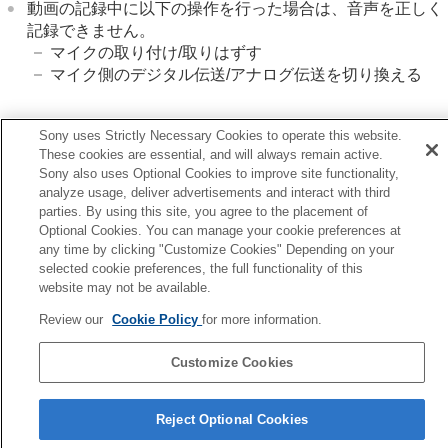
動画の記録中に以下の操作を行った場合は、音声を正しく
記録できません。
マイクの取り付け/取りはずす
マイク側のデジタル伝送/アナログ伝送を切り換える
Sony uses Strictly Necessary Cookies to operate this website.
関連項目
These cookies are essential, and will always remain active.
4ch音声のモニタリング
（動画）
Sony also uses Optional Cookies to improve site functionality,
analyze usage, deliver advertisements and interact with third
parties. By using this site, you agree to the placement of
前へ
Optional Cookies. You can manage your cookie preferences at
声ノイズ低減設定
any time by clicking "Customize Cookies" Depending on your
次へ
selected cookie preferences, the full functionality of this
ショットマークから静止画自動作
website may not be available.
TP1002308480
Review our
Cookie Policy
for more information.
言語選択ページへ
Customize Cookies
5-069-971-01(4)
Copyright 2026 Sony Corporation
Reject Optional Cookies