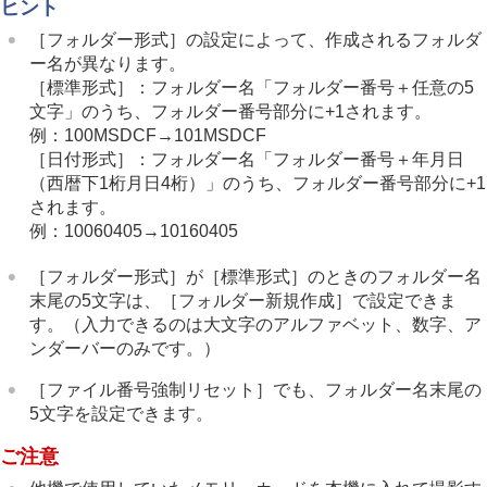
ヒント
著作権情報
シリアル番号書き込み
（静止画/動画）
［フォルダー形式］
の設定によって、作成されるフォルダ
ネットワークの設定
ー名が異なります。
ファインダー/モニターの設定
［標準形式］
：フォルダー名「フォルダー番号＋任意の5
電力設定
文字」のうち、フォルダー番号部分に+1されます。
USB設定
例：100MSDCF→101MSDCF
外部出力設定
［日付形式］
：フォルダー名「フォルダー番号＋年月日
一般設定
（西暦下1桁月日4桁）」のうち、フォルダー番号部分に+1
スマートフォンでできること
されます。
パソコンでできること
例：10060405→10160405
クラウドサービスを利用する
資料
［フォルダー形式］
が
［標準形式］
のときのフォルダー名
故障かな？と思ったら
末尾の5文字は、
［フォルダー新規作成］
で設定できま
す。（入力できるのは大文字のアルファベット、数字、ア
ンダーバーのみです。）
［ファイル番号強制リセット］
でも、フォルダー名末尾の
5文字を設定できます。
ご注意