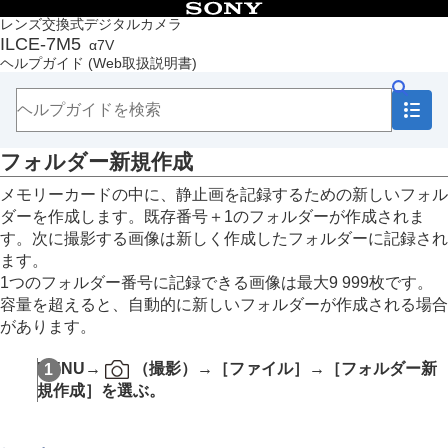
目次
レンズ交換式デジタルカメラ
ILCE-7M5
α7V
トップページ
ヘルプガイド
(Web取扱説明書)
ヘルプガイドの使いかた
必ずお読みください
本体と付属品を確認する
各部の名称
フォルダー新規作成
本機の基本操作
準備/基本的な撮影
メモリーカードの中に、静止画を記録するための新しいフォル
MENU一覧から機能を探す
ダーを作成します。既存番号＋1のフォルダーが作成されま
撮影機能を活用する
す。次に撮影する画像は新しく作成したフォルダーに記録され
カメラをカスタマイズする
ます。
再生する
1つのフォルダー番号に記録できる画像は最大9 999枚です。
カメラの設定を変更する
容量を超えると、自動的に新しいフォルダーが作成される場合
メモリーカードの設定
があります。
ファイルの設定
ファイル/フォルダー設定
MENU
→
（
撮影
）→
［ファイル］
→
［フォルダー新
記録フォルダー選択
規作成］
を選ぶ。
フォルダー新規作成
ファイル設定
IPTC情報