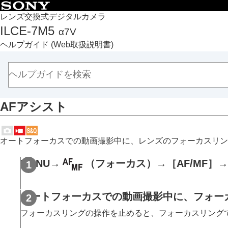
目次
レンズ交換式デジタルカメラ
ILCE-7M5
α7V
トップページ
ヘルプガイド
(Web取扱説明書)
ヘルプガイドの使いかた
必ずお読みください
本体と付属品を確認する
各部の名称
AFアシスト
本機の基本操作
準備/基本的な撮影
MENU一覧から機能を探す
オートフォーカスでの動画撮影中に、レンズのフォーカスリン
撮影機能を活用する
この章の目次
MENU
→
（
フォーカス
）→
［AF/MF］
→
撮影モードを選ぶ
自分撮り動画やVlog撮影に便利な機能
オートフォーカスでの動画撮影中に、フォー
フォーカス（ピント）を合わせる
フォーカスリングの操作を止めると、フォーカスリング
被写体認識AF