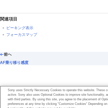
AFアシスト
AF/MF切換
フルタイムDMF
関連項目
シャッター半押しAF
ピーキング表示
AFオン
フォーカスマップ
フォーカスホールド
AF-S時の優先設定
AF-C時の優先設定
前へ
AF補助光
AF時の絞り駆動
AF乗り移り感度
プリセットフォーカス/ズーム
ピント拡大中のAF
MF時自動ピント拡大
ピント拡大
Sony uses Strictly Necessary Cookies to operate this website. These co
ピント拡大時間
（静止画/動画）
active. Sony also uses Optional Cookies to improve site functionality, 
with third parties. By using this site, you agree to the placement of O
ピント拡大初期倍率
（静止画）
preferences at any time by clicking "Customize Cookies" Depending on y