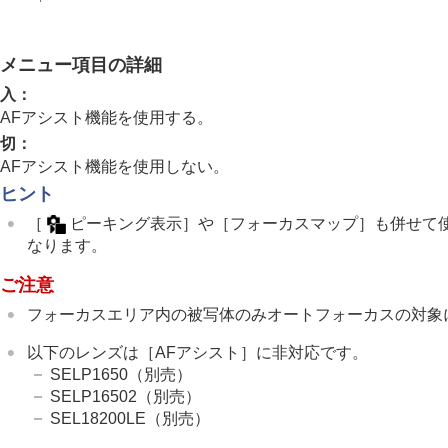
フォーカス機能を使う
フォーカススタンダード
縦横フォーカスエリア切換
メニュー項目の詳細
フォーカスエリア登録機能
入
：
登録フォーカスエリア消去
AFアシスト機能を使用する。
フォーカスエリア限定
（静止画/動画
切
：
フォーカス位置の循環
（静止画/動画
AFアシスト機能を使用しない。
ヒント
AF枠の移動量
（静止画/動画）
フォーカスエリア枠色
（静止画/動画
［
ピーキング表示］
や
［フォーカスマップ］
も併せて
なります。
フォーカスエリア自動消灯
トラッキング中エリア枠表示
ご注意
AF-Cエリア表示
フォーカスエリア内の被写体のみオートフォーカスの対象
位相差AFエリア表示
以下のレンズは
［AFアシスト］
に非対応です。
横切りへのAF特性
SELP1650（別売）
速度変化へのAF追従
SELP16502（別売）
AFトランジション速度
SEL18200LE（別売）
AF乗り移り感度