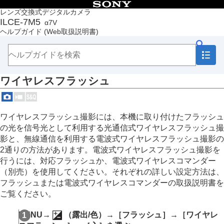
目次
レンズ交換式デジタルカメラ
ILCE-7M5
α7V
トップページ
ヘルプガイド
(Web取扱説明書)
ヘルプガイドの使いかた
必ずお読みください
本体と付属品を確認する
各部の名称
ワイヤレスフラッシュ
本機の基本操作
準備/基本的な撮影
MENU一覧から機能を探す
撮影機能を活用する
ワイヤレスフラッシュ撮影には、本機に取り付けたフラッシュ
この章の目次
の光を信号光として利用する光通信式ワイヤレスフラッシュ撮
撮影モードを選ぶ
影と、無線通信を利用する電波式ワイヤレスフラッシュ撮影の
自分撮り動画やVlog撮影に便利な機能
2通りの方法があります。電波式ワイヤレスフラッシュ撮影を
フォーカス（ピント）を合わせる
行うには、対応フラッシュか、電波式ワイヤレスコマンダー
被写体認識AF
（別売）を使用してください。それぞれの詳しい設定方法は、
フォーカス機能を使う
フラッシュまたは電波式ワイヤレスコマンダーの取扱説明書を
露出/測光を調整する
ご覧ください。
ISO感度を選ぶ
ホワイトバランス
MENU
→
（
露出/色
）→
［フラッシュ］
→
［ワイヤレ
Log撮影の設定