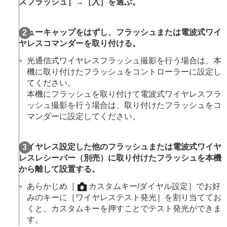
スフラッシュ］
→
［入］
を選ぶ。
画像に効果を加える
ドライブモードを使う（連写/セルフタイマー）
セルフタイマー
（動画）
シューキャップをはずし、フラッシュまたは電波式ワイ
インターバル撮影機能
ヤレスコマンダーを取り付ける。
より高画質の静止画を撮影する
画質や記録形式を設定する
光通信式ワイヤレスフラッシュ撮影を行う場合は、本
タッチ機能を使う
機に取り付けたフラッシュをコントローラーに設定し
シャッターの設定
てください。
ズームする
本機にフラッシュを取り付けて電波式ワイヤレスフラ
フラッシュを使う
ッシュ撮影を行う場合は、取り付けたフラッシュをコ
フラッシュ（別売）を使う
マンダーに設定してください。
フラッシュモード
調光補正
露出補正の影響
ワイヤレス設定した他のフラッシュまたは電波式ワイヤ
ワイヤレスフラッシュ
レスレシーバー（別売）に取り付けたフラッシュを本機
赤目軽減発光
から離して設置する。
FELロック
外部フラッシュ設定
あらかじめ
［
カスタムキー/ダイヤル設定］
でお好
フラッシュ撮影設定登録
みのキーに
［ワイヤレステスト発光］
を割り当ててお
くと、カスタムキーを押すことでテスト発光ができま
手ブレを補正する
す。
レンズ補正
（静止画/動画）