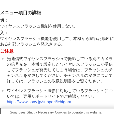
ノイズリダクション
撮影中の画面表示を設定する
メニュー項目の詳細
動画の音声を記録する
動画を撮影しながら静止画を切り出す
切
：
TC/UB設定
ワイヤレスフラッシュ機能を使用しない。
画像と音声をライブ配信する
入
：
カメラをカスタマイズする
ワイヤレスフラッシュ機能を使用して、本機から離れた場所に
再生する
ある外部フラッシュを発光させる。
カメラの設定を変更する
ご注意
スマートフォンでできること
パソコンでできること
光通信式ワイヤレスフラッシュで撮影している別のカメラ
クラウドサービスを利用する
の信号光を、本機で設定したワイヤレスフラッシュが受信
資料
してフラッシュが発光してしまう場合は、フラッシュのチ
故障かな？と思ったら
ャンネルを変更してください。チャンネルの変更について
詳しくは、フラッシュの取扱説明書をご覧ください。
ワイヤレスフラッシュ撮影に対応しているフラッシュにつ
いては、専用サポートサイトでご確認ください。
https://www.sony.jp/support/ichigan/
Sony uses Strictly Necessary Cookies to operate this website.