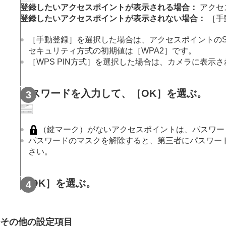
ネットワークの設定
登録したいアクセスポイントが表示される場合：
アクセ
Wi-Fi接続
登録したいアクセスポイントが表示されない場合：
［手
アクセスポイント簡単登録
［手動登録］
を選択した場合は、アクセスポイントのS
アクセスポイント手動登録
セキュリティ方式の初期値は
［WPA2］
です。
Wi-Fi周波数帯
［WPS PIN方式］
を選択した場合は、カメラに表示さ
Wi-Fi情報表示
SSID・PWリセット
パスワードを入力して、
［OK］
を選ぶ。
Bluetooth設定
Bluetoothリモコン
有線LAN
（USB LAN）
（鍵マーク）がないアクセスポイントは、パスワー
USB LAN/テザリング
パスワードのマスクを解除すると、第三者にパスワー
機内モード
さい。
機器名称変更
ルート証明書の読み込み
［OK］
を選ぶ。
アクセス認証設定
アクセス認証情報
Wi-Fi Direct設定
その他の設定項目