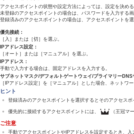
ネットワーク設定リセット
アクセスポイントの状態や設定方法によっては、設定を決める
FTP転送機能
未登録のアクセスポイントの場合は、パスワードを入力する画
登録済みのアクセスポイントの場合は、アクセスポイントを選
ファインダー/モニターの設定
優先接続
：
電力設定
［入］
または
［切］
を選ぶ。
USB設定
IPアドレス設定
：
外部出力設定
［オート］
または
［マニュアル］
を選ぶ。
一般設定
IPアドレス
：
スマートフォンでできること
手動で入力する場合は、固定アドレスを入力する。
パソコンでできること
サブネットマスク
/
デフォルトゲートウェイ
/
プライマリーDNS
クラウドサービスを利用する
［IPアドレス設定］
を
［マニュアル］
とした場合、ネットワー
資料
ヒント
故障かな？と思ったら
登録済みのアクセスポイントを選択するとそのアクセスポ
優先的に接続するアクセスポイントには、
（王冠マ
ご注意
手動でアクセスポイントやIPアドレスを設定するとき、入