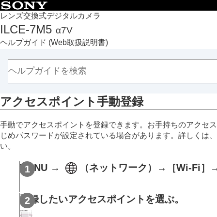
目次
レンズ交換式デジタルカメラ
ILCE-7M5
α7V
トップページ
ヘルプガイド
(Web取扱説明書)
ヘルプガイドの使いかた
必ずお読みください
本体と付属品を確認する
各部の名称
アクセスポイント手動登録
本機の基本操作
準備/基本的な撮影
手動でアクセスポイントを登録できます。お手持ちのアクセス
MENU一覧から機能を探す
じめパスワードが設定されている場合があります。詳しくは、
撮影機能を活用する
い。
カメラをカスタマイズする
MENU
→
（
ネットワーク
）→
［Wi-Fi］
再生する
カメラの設定を変更する
メモリーカードの設定
登録したいアクセスポイントを選ぶ。
ファイルの設定