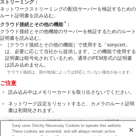
ストリーミング
：
クラウドサービスを利用する
ネットワークストリーミングの配信サーバーを検証するための
資料
ルート証明書を読み込む。
故障かな？と思ったら
*
クラウド接続とその他の機能
：
クラウド接続とその他機能のサーバーを検証するためのルート
証明書を読み込む。
［クラウド接続とその他の機能］
で使用する「sonycert」
は、必要に応じて当社から提供します。この機能で使用する
証明書は暗号化されているため、通常のPEM形式の証明書
は読み込めません。
*
クラウド接続は、国や地域によっては対応していない場合があります。
ご注意
読み込み中はメモリーカードを取り出さないでください。
ネットワーク設定をリセットすると、カメラのルート証明
書は初期化されます。
読み込めるルート証明書のサイズはひとつの証明書につき
Sony uses Strictly Necessary Cookies to operate this website.
最大1MBです。
These cookies are essential, and will always remain active.