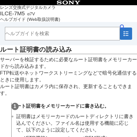
目次
レンズ交換式デジタルカメラ
ILCE-7M5
α7V
トップページ
ヘルプガイド
(Web取扱説明書)
ヘルプガイドの使いかた
必ずお読みください
本体と付属品を確認する
各部の名称
ルート証明書の読み込み
本機の基本操作
準備/基本的な撮影
サーバーを検証するために必要なルート証明書をメモリーカー
MENU一覧から機能を探す
ドから読み込みます。
撮影機能を活用する
FTP転送やネットワークストリーミングなどで暗号化通信する
カメラをカスタマイズする
ときに使用します。
再生する
ルート証明書はカメラ内に保存され、更新することもできま
カメラの設定を変更する
す。
メモリーカードの設定
ファイルの設定
ルート証明書をメモリーカードに書き込む。
ネットワークの設定
Wi-Fi接続
証明書はメモリーカードのルートディレクトリに書き
アクセスポイント簡単登録
込んでください。ファイル名は使用する機能に応じ
アクセスポイント手動登録
て、以下のように設定してください。
Wi-Fi周波数帯