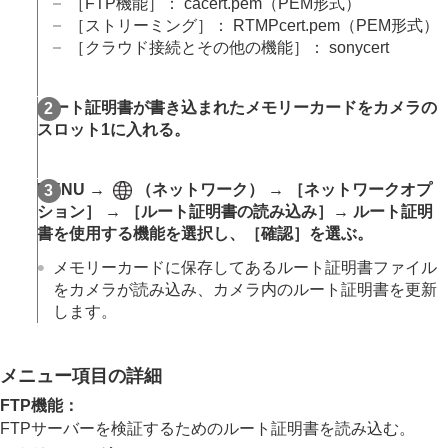
［FTP機能］
： cacert.pem（PEM形式）
Wi-Fi情報表示
［ストリーミング］
： RTMPcert.pem（PEM形式）
SSID・PWリセット
［クラウド接続とその他の機能］
： sonycert
Bluetooth設定
Bluetoothリモコン
有線LAN
（USB LAN）
ルート証明書が書き込まれたメモリーカードをカメラの
USB LAN/テザリング
スロット1に入れる。
機内モード
機器名称変更
ルート証明書の読み込み
MENU
→
（
ネットワーク
） →
［ネットワークオプ
アクセス認証設定
ション］
→
［ルート証明書の読み込み］
→ ルート証明
アクセス認証情報
書を使用する機能を選択し、
［確認］
を選ぶ。
Wi-Fi Direct設定
ネットワーク設定リセット
メモリーカードに保存してあるルート証明書ファイル
FTP転送機能
をカメラが読み込み、カメラ内のルート証明書を更新
します。
ファインダー/モニターの設定
電力設定
USB設定
メニュー項目の詳細
外部出力設定
一般設定
FTP機能
：
スマートフォンでできること
FTPサーバーを検証するためのルート証明書を読み込む。
パソコンでできること