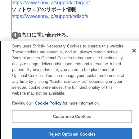
https://www.sony.jp/support/ichigan/
ソフトウェアのサポート情報
https://www.sony.jp/support/r/disoft/
相談窓口に問い合わせる。
Sony uses Strictly Necessary Cookies to operate this website.
These cookies are essential, and will always remain active.
Sony also uses Optional Cookies to improve site functionality,
関連項目
analyze usage, deliver advertisements and interact with third
parties. By using this site, you agree to the placement of
設定リセット
Optional Cookies. You can manage your cookie preferences at
any time by clicking "Customize Cookies" Depending on your
前へ
selected cookie preferences, the full functionality of this
イセンスについて
website may not be available.
次へ
Review our
Cookie Policy
for more information.
警告表
TP1002110209
Customize Cookies
言語選択ページへ
Reject Optional Cookies