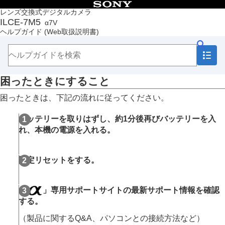
目次
レンズ交換式デジタルカメラ
ILCE-7M5
α7V
トップページ
ヘルプガイド
(Web取扱説明書)
ヘルプガイドの使いかた
必ずお読みください
本体と付属品を確認する
各部の名称
困ったときにすること
本機の基本操作
準備/基本的な撮影
困ったときは、下記の流れに従ってください。
MENU一覧から機能を探す
撮影機能を活用する
バッテリーを取りはずし、約1分後再びバッテリーを入
カメラをカスタマイズする
れ、本機の電源を入れる。
再生する
カメラの設定を変更する
スマートフォンでできること
設定リセットをする。
パソコンでできること
クラウドサービスを利用する
資料
「
」専用サポートサイトの最新サポート情報を確認
故障かな？と思ったら
する。
困ったときにすること
警告表示
（製品に関するQ&A、パソコンとの接続方法など）