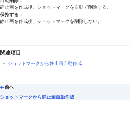
自動削除
：
露出/測光を調整する
静止画を作成後、ショットマークを自動で削除する。
ISO感度を選ぶ
保持する
：
ホワイトバランス
静止画を作成後、ショットマークを削除しない。
画像に効果を加える
ドライブモードを使う（連写/セルフタイ
インターバル撮影機能
より高解像の静止画を撮影する
関連項目
画質や記録形式を設定する
ショットマークから静止画自動作成
タッチ機能を使う
シャッターの設定
ズームする
前へ
フラッシュを使う
手ブレを補正する
ショットマークから静止画自動作成
レンズ補正
（静止画/動画）
ノイズリダクション
撮影中の画面表示を設定する
動画の音声を記録する