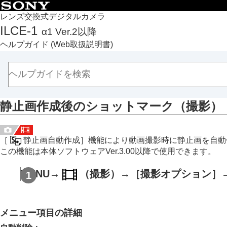
目次
レンズ交換式デジタルカメラ
ILCE-1
α1 Ver.2以降
トップページ
ヘルプガイド
(Web取扱説明書)
ヘルプガイドの使いかた
必ずお読みください
本体と付属品を確認する
各部の名称
静止画作成後のショットマーク（撮影）
本機の基本操作
準備/基本的な撮影
MENU一覧から機能を探す
［
静止画自動作成］
機能により動画撮影時に静止画を自動
撮影機能を活用する
この機能は本体ソフトウェアVer.3.00以降で使用できます。
この章の目次
MENU
→
（
撮影
）→
［撮影オプション］
撮影モードを選ぶ
フォーカス（ピント）を合わせる
顔/瞳AF
メニュー項目の詳細
フォーカス機能を使う