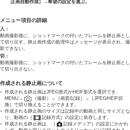
インターバル撮影機能
止画自動作成］
→希望の設定を選ぶ。
より高解像の静止画を撮影する
画質や記録形式を設定する
タッチ機能を使う
メニュー項目の詳細
シャッターの設定
入
：
ズームする
動画撮影後に、ショットマークの付いたフレームを静止画とし
フラッシュを使う
て切り出す。静止画作成の処理中はメッセージが表示され、撮
手ブレを補正する
影できない。
レンズ補正
（静止画/動画）
切
：
ノイズリダクション
撮影中の画面表示を設定する
動画撮影後に、ショットマークの付いたフレームを静止画とし
動画の音声を記録する
て切り出さない。
動画を撮影しながら静止画を切り出す
ショットマークから静止画自動作成
作成される静止画について
静止画作成後のショットマーク（撮影）
作成される静止画はJPEG形式かHEIF形式を選択でき、
TC/UB設定
MENU
→
（
撮影
）→
［画質/記録］
→
［JPEG/HEIF切
外部RAWレコーダーにRAW動画を出力する
換］
で切り換えることができます。
画像と音声をライブ配信する
作成される静止画のサイズは記録中の動画と同じサイズとな
カメラをカスタマイズする
り、動画の
［
記録方式］
の設定に依存します。
再生する
作成される静止画は、
［
記録メディア］
の設定にかかわ
カメラの設定を変更する