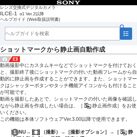
目次
レンズ交換式デジタルカメラ
ILCE-1
α1 Ver.2以降
トップページ
ヘルプガイド
(Web取扱説明書)
ヘルプガイドの使いかた
必ずお読みください
本体と付属品を確認する
各部の名称
ショットマークから静止画自動作成
本機の基本操作
準備/基本的な撮影
MENU一覧から機能を探す
動画撮影中にカスタムキーなどでショットマークを付けておく
撮影機能を活用する
と、撮影終了後にショットマークの付いた動画フレームから自
この章の目次
動的に静止画を作成することができます。また、ショットマー
撮影モードを選ぶ
クはシャッターボタンやタッチ機能アイコンからも付けること
フォーカス（ピント）を合わせる
が可能です。
顔/瞳AF
動画を撮影したあとで、ショットマークの付いた画像を確認し
フォーカス機能を使う
ながら静止画を作成したい場合は、
［
静止画作成］
をお使
露出/測光を調整する
いください。
ISO感度を選ぶ
この機能は本体ソフトウェアVer.3.00以降で使用できます。
ホワイトバランス
画像に効果を加える
MENU
→
（
撮影
）→
［撮影オプション］
→
［
静
ドライブモードを使う（連写/セルフタイマー）