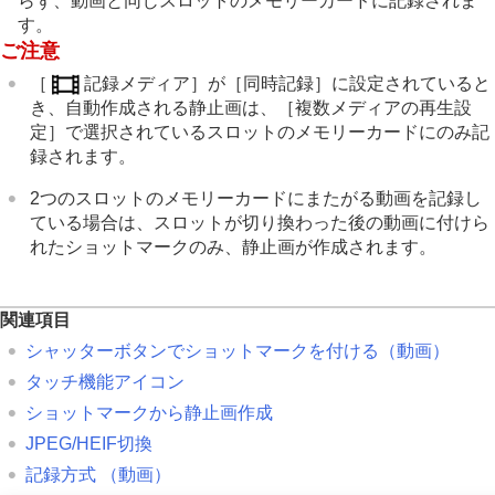
らず、動画と同じスロットのメモリーカードに記録されま
スマートフォンでできること
す。
パソコンでできること
ご注意
クラウドサービスを利用する
資料
［
記録メディア］
が
［同時記録］
に設定されていると
故障かな？と思ったら
き、自動作成される静止画は、
［複数メディアの再生設
定］
で選択されているスロットのメモリーカードにのみ記
録されます。
2つのスロットのメモリーカードにまたがる動画を記録し
ている場合は、スロットが切り換わった後の動画に付けら
れたショットマークのみ、静止画が作成されます。
関連項目
シャッターボタンでショットマークを付ける（動画）
タッチ機能アイコン
ショットマークから静止画作成
JPEG/HEIF切換
記録方式
（動画）