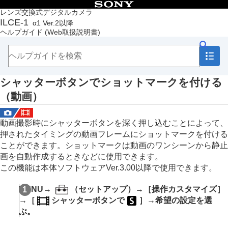
目次
レンズ交換式デジタルカメラ
ILCE-1
α1 Ver.2以降
トップページ
ヘルプガイド
(Web取扱説明書)
ヘルプガイドの使いかた
必ずお読みください
本体と付属品を確認する
各部の名称
シャッターボタンでショットマークを付ける
本機の基本操作
準備/基本的な撮影
（動画）
MENU一覧から機能を探す
撮影機能を活用する
動画撮影時にシャッターボタンを深く押し込むことによって、
カメラをカスタマイズする
押されたタイミングの動画フレームにショットマークを付ける
この章の目次
本機のカスタマイズ機能について
ことができます。ショットマークは動画のワンシーンから静止
よく使う機能をボタンやダイヤルに割り当てる
画を自動作成するときなどに使用できます。
（
カスタムキー/ダイヤル設定
）
この機能は本体ソフトウェアVer.3.00以降で使用できます。
一時的にダイヤルの機能を変更する（
マイダイヤ
ル設定
）
MENU
→
（
セットアップ
）→
［操作カスタマイズ］
撮影設定の登録と呼び出し
→
［
シャッターボタンで
］
→希望の設定を選
よく使う機能をファンクションメニューに登録す
ぶ。
る