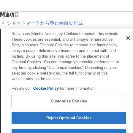
関連項目
ショットマークから静止画自動作成
シャッターボタンでREC
（動画）
Sony uses Strictly Necessary Cookies to operate this website.
These cookies are essential, and will always remain active.
Sony also uses Optional Cookies to improve site functionality,
前へ
analyze usage, deliver advertisements and interact with third
ャッターボタンでREC（動画）
parties. By using this site, you agree to the placement of
次へ
Optional Cookies. You can manage your cookie preferences at
ファインダー/モニター
any time by clicking "Customize Cookies" Depending on your
selected cookie preferences, the full functionality of this
TP1001843900
website may not be available.
お使いのカメラの本体ソフトウェアがVer.2.00未満の場合は下記URLの
ヘルプガイドをご覧ください。
Review our
Cookie Policy
for more information.
https://helpguide.sony.net/ilc/2040/v1/ja/index.html
Customize Cookies
言語選択ページへ
Reject Optional Cookies
5-060-285-03(2)
Copyright 2024 Sony Corporation