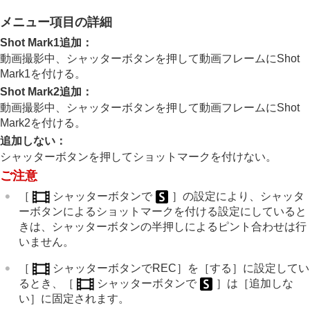
よく使う機能をマイメニュータブに登録する
静止画と動画の撮影設定を個別に行う
メニュー項目の詳細
リング/ダイヤルの機能をカスタマイズする
Shot Mark1追加
：
動画撮影でシャッターボタンを使う
動画撮影中、シャッターボタンを押して動画フレームにShot
シャッターボタンでREC
（動画）
Mark1を付ける。
シャッターボタンでショットマークを付ける
（動画）
Shot Mark2追加
：
モニター/ファインダーの表示を設定する
動画撮影中、シャッターボタンを押して動画フレームにShot
Mark2を付ける。
再生する
カメラの設定を変更する
追加しない
：
スマートフォンでできること
シャッターボタンを押してショットマークを付けない。
パソコンでできること
ご注意
クラウドサービスを利用する
［
シャッターボタンで
］
の設定により、シャッタ
資料
故障かな？と思ったら
ーボタンによるショットマークを付ける設定にしていると
きは、シャッターボタンの半押しによるピント合わせは行
いません。
［
シャッターボタンでREC］
を
［する］
に設定してい
るとき、
［
シャッターボタンで
］
は
［追加しな
い］
に固定されます。