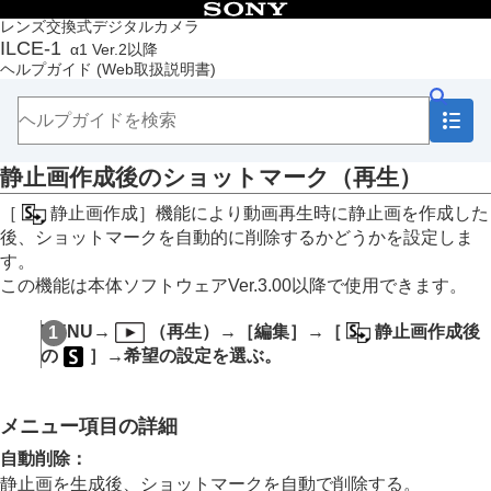
目次
レンズ交換式デジタルカメラ
ILCE-1
α1 Ver.2以降
トップページ
ヘルプガイド
(Web取扱説明書)
ヘルプガイドの使いかた
必ずお読みください
本体と付属品を確認する
各部の名称
静止画作成後のショットマーク（再生）
本機の基本操作
準備/基本的な撮影
［
静止画作成］
機能により動画再生時に静止画を作成した
MENU一覧から機能を探す
後、ショットマークを自動的に削除するかどうかを設定しま
撮影機能を活用する
す。
カメラをカスタマイズする
この機能は本体ソフトウェアVer.3.00以降で使用できます。
再生する
この章の目次
MENU
→
（
再生
）→
［編集］
→
［
静止画作成後
画像を見る
の
］
→希望の設定を選ぶ。
画像の表示方法を変える
画像間をジャンプ移動する方法を設定する（
画像
送り設定
）
メニュー項目の詳細
撮影した画像を保護する（
プロテクト
）
画像に情報を追加する
自動削除
：
トリミング
静止画を生成後、ショットマークを自動で削除する。