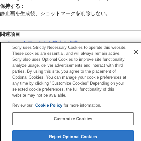
動画から静止画を切り出す
保持する
：
動画から静止画作成
静止画を生成後、ショットマークを削除しない。
ショットマークから静止画作成
静止画作成後のショットマーク（再生）
JPEG/HEIF切換
（
動画から静止画作成
/ショッ
関連項目
トマークから静止画作成）
メモリーカード間で画像をコピーする（
コピー
）
ショットマークから静止画作成
Sony uses Strictly Necessary Cookies to operate this website.
画像を削除する
These cookies are essential, and will always remain active.
テレビと接続して画像を見る
前へ
Sony also uses Optional Cookies to improve site functionality,
カメラの設定を変更する
analyze usage, deliver advertisements and interact with third
ョットマークから静止画作成
スマートフォンでできること
parties. By using this site, you agree to the placement of
へ
パソコンでできること
Optional Cookies. You can manage your cookie preferences at
JPEG/HEIF切換（動画から静止画作成/ショットマークから静
any time by clicking "Customize Cookies" Depending on your
クラウドサービスを利用する
作成
selected cookie preferences, the full functionality of this
資料
TP1001843902
website may not be available.
故障かな？と思ったら
お使いのカメラの本体ソフトウェアがVer.2.00未満の場合は下記URLの
Review our
Cookie Policy
for more information.
ヘルプガイドをご覧ください。
https://helpguide.sony.net/ilc/2040/v1/ja/index.html
Customize Cookies
言語選択ページへ
Reject Optional Cookies