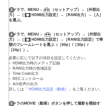
インターバル撮影機能
より高解像の静止画を撮影する
カメラで、MENU→
（
セットアップ
）→
［外部出
画質や記録形式を設定する
力］
→
［
HDMI出力設定］
→
［RAW出力］
→
［入］
タッチ機能を使う
を選ぶ。
シャッターの設定
ズームする
フラッシュを使う
カメラで、MENU→
（
セットアップ
）→
［外部出
手ブレを補正する
力］
→
［
HDMI出力設定］
→
［RAW出力設定］
で希
レンズ補正
（静止画/動画）
望のフレームレートを選ぶ（
［60p］
/
［30p］
/
ノイズリダクション
［24p］
）。
撮影中の画面表示を設定する
動画の音声を記録する
必要に応じて以下の項⽬を設定してください。
動画を撮影しながら静止画を切り出す
HDMI出力時のメディア記録
TC/UB設定
RAW出力時の色域設定
外部RAWレコーダーにRAW動画を出力する
Time Code出力
画像と音声をライブ配信する
RECコントロール
カメラをカスタマイズする
4ch音声の出力
再生する
詳しくは「
HDMI出力設定
（動画）
」をご覧ください。
カメラの設定を変更する
スマートフォンでできること
パソコンでできること
カメラのMOVIE（動画）ボタンを押して撮影を開始す