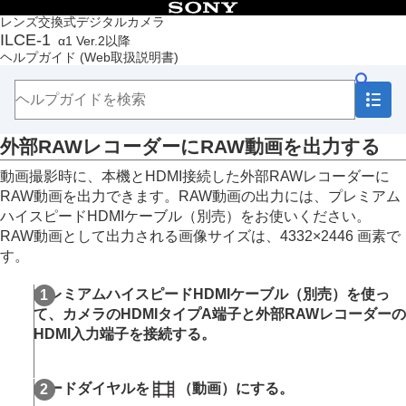
目次
レンズ交換式デジタルカメラ
ILCE-1
α1 Ver.2以降
トップページ
ヘルプガイド
(Web取扱説明書)
ヘルプガイドの使いかた
必ずお読みください
本体と付属品を確認する
各部の名称
外部RAWレコーダーにRAW動画を出力する
本機の基本操作
準備/基本的な撮影
動画撮影時に、本機とHDMI接続した外部RAWレコーダーに
MENU一覧から機能を探す
RAW動画を出力できます。RAW動画の出⼒には、プレミアム
撮影機能を活用する
ハイスピードHDMIケーブル（別売）をお使いください。
この章の目次
RAW動画として出力される画像サイズは、4332×2446 画素で
撮影モードを選ぶ
す。
フォーカス（ピント）を合わせる
顔/瞳AF
プレミアムハイスピードHDMIケーブル（別売）を使っ
フォーカス機能を使う
て、カメラのHDMIタイプA端⼦と外部RAWレコーダーの
露出/測光を調整する
HDMI⼊⼒端⼦を接続する。
ISO感度を選ぶ
ホワイトバランス
画像に効果を加える
モードダイヤルを
（動画）にする。
ドライブモードを使う（連写/セルフタイマー）