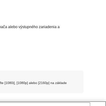
ímača alebo výstupného zariadenia a
oľte
[1080i]
,
[1080p]
alebo
[2160p]
na základe