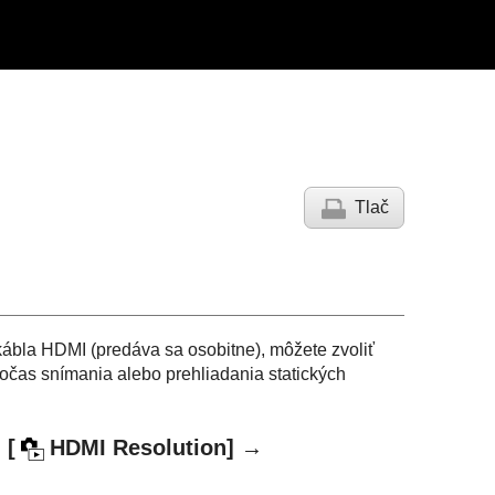
Tlač
kábla HDMI (predáva sa osobitne), môžete zvoliť
počas snímania alebo prehliadania statických
→
[
HDMI Resolution]
→