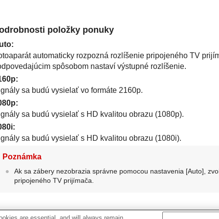
odrobnosti položky ponuky
uto
:
otoaparát automaticky rozpozná rozlíšenie pripojeného TV prij
odpovedajúcim spôsobom nastaví výstupné rozlíšenie.
160p
:
ignály sa budú vysielať vo formáte 2160p.
080p
:
ignály sa budú vysielať s HD kvalitou obrazu (1080p).
080i
:
ignály sa budú vysielať s HD kvalitou obrazu (1080i).
Poznámka
Ak sa zábery nezobrazia správne pomocou nastavenia
[Auto]
, zv
pripojeného TV prijímača.
okies are essential, and will always remain