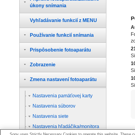
úkony snímania
P
Vyhľadávanie funkcií z MENU
A
F
Používanie funkcií snímania
z
2
Prispôsobenie fotoaparátu
S
1
Zobrazenie
S
1
Zmena nastavení fotoaparátu
S
Nastavenia pamäťovej karty
Nastavenia súborov
Nastavenia siete
Nastavenia hľadáčika/monitora
Sony uses Strictly Necessary Cookies to operate this website. These co