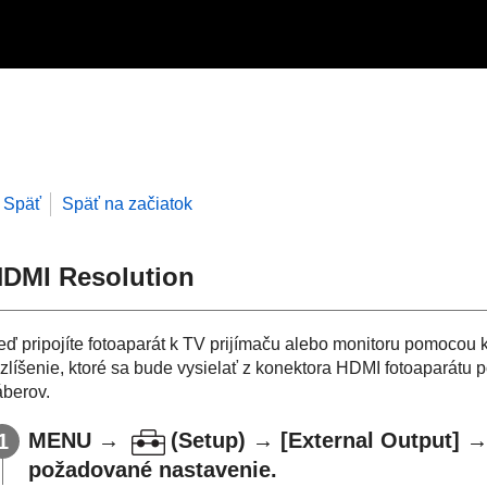
Späť
Späť na začiatok
DMI Resolution
eď pripojíte fotoaparát k TV prijímaču alebo monitoru pomocou 
ozlíšenie, ktoré sa bude vysielať z konektora HDMI fotoaparátu 
áberov.
MENU
→
(
Setup
) →
[External Output]
požadované nastavenie.