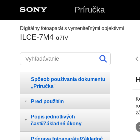
Príručka
Digitálny fotoaparát s vymeniteľnými objektívmi
ILCE-7M4
α7IV
H
Spôsob používania dokumentu
„Príručka“
K
Pred použitím
r
z
Popis jednotlivých
častí/Základné úkony
Príprava fotoaparátu/Základné