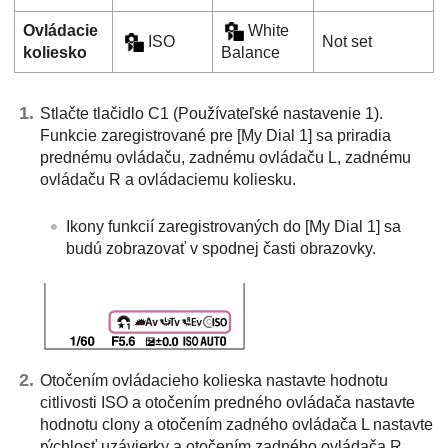
Ovládacie
White
ISO
Not set
koliesko
Balance
Stlačte tlačidlo C1 (Používateľské nastavenie 1).
Funkcie zaregistrované pre
[My Dial 1]
sa priradia
prednému ovládaču, zadnému ovládaču L, zadnému
ovládaču R a ovládaciemu koliesku.
Ikony funkcií zaregistrovaných do
[My Dial 1]
sa
budú zobrazovať v spodnej časti obrazovky.
Otočením ovládacieho kolieska nastavte hodnotu
citlivosti ISO a otočením predného ovládača nastavte
hodnotu clony a otočením zadného ovládača L nastavte
rýchlosť uzávierky a otočením zadného ovládača R