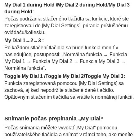
My Dial 1 during Hold
/
My Dial 2 during Hold
/
My Dial 3
during Hold
:
Počas podržania stlačeného tlačidla sa funkcie, ktoré ste
zaregistrovali do
[My Dial Settings]
, priradia príslušnému
ovládaču/koliesku.
My Dial 1→2→3
:
Po každom stlačení tlačidla sa bude funkcia meniť v
nasledujúcej postupnosti: „Normálna funkcia → Funkcia
My Dial 1 → Funkcia My Dial 2 → Funkcia My Dial 3 →
Normálna funkcia“.
Toggle My Dial 1
/
Toggle My Dial 2
/
Toggle My Dial 3
:
Funkcia zaregistrovaná pomocou
[My Dial Settings]
sa
zachová, aj keď nepodržíte stlačené dané tlačidlo.
Opätovným stlačením tlačidla sa vrátite k normálnej funkcii.
Snímanie počas prepínania „My Dial“
Počas snímania môžete vyvolať „My Dial“ pomocou
používateľského tlačidla a snímať v rámci toho, ako meníte