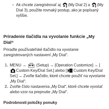
Ak chcete zaregistrovať aj
(
My Dial 2
) a
(
My
Dial 3
), použite rovnaký postup, ako je popísaný
vyššie.
Priradenie tlačidla na vyvolanie funkcie „My
Dial“
Priraďte používateľské tlačidlo na vyvolanie
zaregistrovaných nastavení „My Dial“.
MENU →
(
Setup
) →
[Operation Customize]
→
[
Custom Key/Dial Set.]
alebo
[
Custom Key/Dial
Set.]
→ Zvoľte tlačidlo, ktoré chcete použiť na vyvolanie
„My Dial“.
Zvoľte číslo nastavenia „My Dial“, ktoré chcete vyvolať
alebo vzor na prepnutie „My Dial“.
Podrobnosti položky ponuky