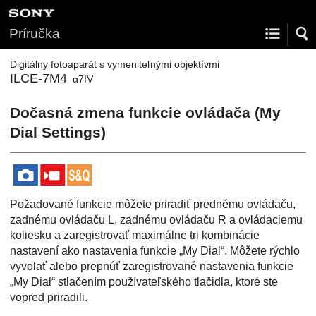
Príručka
Digitálny fotoaparát s vymeniteľnými objektívmi
ILCE-7M4
α7IV
Dočasná zmena funkcie ovládača (
My
Dial Settings
)
Požadované funkcie môžete priradiť prednému ovládaču,
zadnému ovládaču L, zadnému ovládaču R a ovládaciemu
koliesku a zaregistrovať maximálne tri kombinácie
nastavení ako nastavenia funkcie „My Dial“. Môžete rýchlo
vyvolať alebo prepnúť zaregistrované nastavenia funkcie
„My Dial“ stlačením používateľského tlačidla, ktoré ste
vopred priradili.