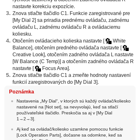
nastavte korekciu expozície.
Znova stlačte tlačidlo C1. Funkcie zaregistrované pre
[My Dial 2]
sa priradia prednému ovládaču, zadnému
ovládaču L, zadnému ovládaču R a ovládaciemu
koliesku.
Otočením ovládacieho kolieska nastavte
[
White
Balance]
, otočením predného ovládača nastavte
[
Creative Look]
, otočením zadného ovládača L nastavte
[W Balance (C Temp)]
a otočením zadného ovládača R
nastavte
[
Focus Area]
.
Znova stlačte tlačidlo C1 a zmeňte hodnoty nastavení
funkcií zaregistrovaných do
[My Dial 3]
.
Poznámka
Nastavenia „My Dial“, v ktorých sú každý ovládač/koliesko
nastavené na
[Not set]
, sa nevyvolajú, keď sa stlačí
používateľské tlačidlo. Preskočia sa aj v
[My Dial
1→2→3]
.
Aj keď sa ovládač/koliesko uzamkne pomocou funkcie
[Lock Operation Parts]
, dočasne sa odomkne, keď sa