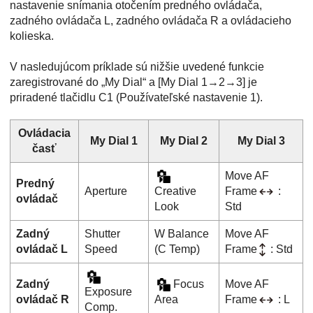
nastavenie snímania otočením predného ovládača,
zadného ovládača L, zadného ovládača R a ovládacieho
kolieska.
V nasledujúcom príklade sú nižšie uvedené funkcie
zaregistrované do „My Dial“ a
[My Dial 1→2→3]
je
priradené tlačidlu C1 (Používateľské nastavenie 1).
Ovládacia
My Dial 1
My Dial 2
My Dial 3
časť
Move AF
Predný
Aperture
Creative
Frame
:
ovládač
Look
Std
Zadný
Shutter
W Balance
Move AF
ovládač L
Speed
(C Temp)
Frame
: Std
Zadný
Focus
Move AF
Exposure
ovládač R
Area
Frame
: L
Comp.