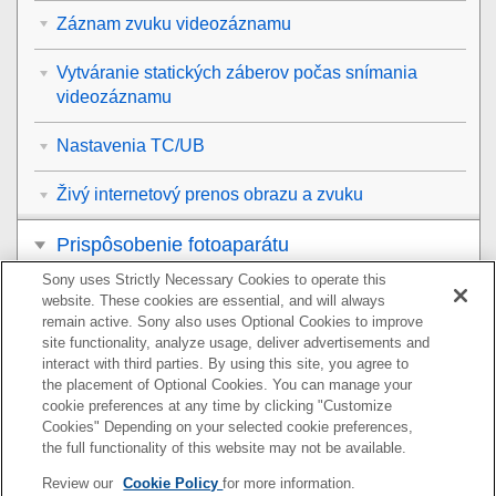
Záznam zvuku videozáznamu
Vytváranie statických záberov počas snímania
videozáznamu
Nastavenia TC/UB
Živý internetový prenos obrazu a zvuku
Prispôsobenie fotoaparátu
Sony uses Strictly Necessary Cookies to operate this
Zobrazenie
website. These cookies are essential, and will always
remain active. Sony also uses Optional Cookies to improve
Zmena nastavení fotoaparátu
site functionality, analyze usage, deliver advertisements and
interact with third parties. By using this site, you agree to
the placement of Optional Cookies. You can manage your
Funkcie dostupné so smartfónom
cookie preferences at any time by clicking "Customize
Cookies" Depending on your selected cookie preferences,
Používanie počítača
the full functionality of this website may not be available.
Review our
Cookie Policy
for more information.
Používanie služby úložiska cloud