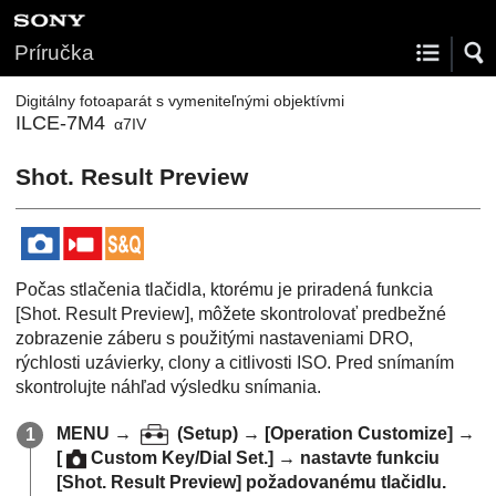
Príručka
Digitálny fotoaparát s vymeniteľnými objektívmi
ILCE-7M4
α7IV
Shot. Result Preview
Počas stlačenia tlačidla, ktorému je priradená funkcia
[Shot. Result Preview]
, môžete skontrolovať predbežné
zobrazenie záberu s použitými nastaveniami DRO,
rýchlosti uzávierky, clony a citlivosti ISO. Pred snímaním
skontrolujte náhľad výsledku snímania.
MENU
→
(
Setup
) →
[Operation Customize]
→
[
Custom Key/Dial Set.]
→ nastavte funkciu
[Shot. Result Preview]
požadovanému tlačidlu.