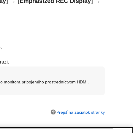
ay]
→
[Emphasized REC Display]
→
.
razí.
ho monitora pripojeného prostredníctvom HDMI.
Prejsť na začiatok stránky