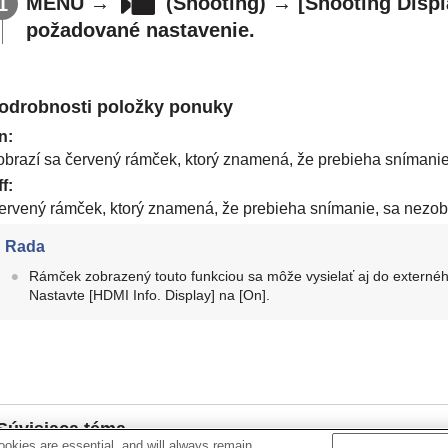
MENU
→
(
Shooting
) →
[Shooting Displ
požadované nastavenie.
odrobnosti položky ponuky
n
:
obrazí sa červený rámček, ktorý znamená, že prebieha snímanie
ff
:
ervený rámček, ktorý znamená, že prebieha snímanie, sa nezob
Rada
Rámček zobrazený touto funkciou sa môže vysielať aj do externé
Nastavte
[HDMI Info. Display]
na
[On]
.
Súvisiaca téma
okies are essential, and will always remain