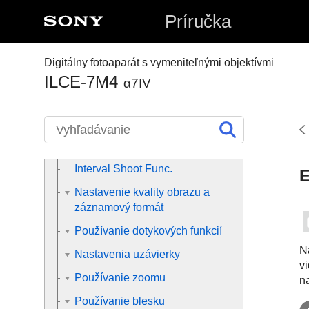
Úprava expozície/režimy
Príručka
merania
Voľba citlivosti ISO
Digitálny fotoaparát s vymeniteľnými objektívmi
Vyváženie bielej farby
ILCE-7M4
α7IV
Pridávanie efektov k záberom
Snímanie pomocou režimov
činnosti (nepretržité
snímanie/samospúšť)
Interval Shoot Func.
E
Nastavenie kvality obrazu a
záznamový formát
Používanie dotykových funkcií
N
Nastavenia uzávierky
v
Používanie zoomu
na
Používanie blesku