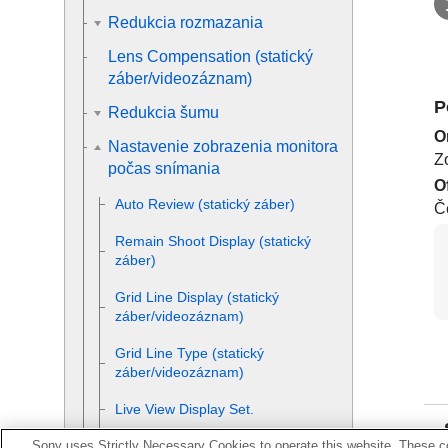
Redukcia rozmazania
Lens Compensation
(statický
záber/videozáznam)
P
Redukcia šumu
O
Nastavenie zobrazenia monitora
Z
počas snímania
O
Auto Review
(statický záber)
Č
Remain Shoot Display
(statický
záber)
Grid Line Display
(statický
záber/videozáznam)
Grid Line Type
(statický
záber/videozáznam)
Live View Display Set.
Sony uses Strictly Necessary Cookies to operate this website. These co
Aperture Preview