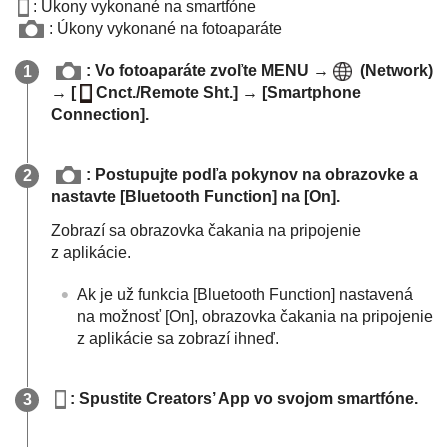
: Úkony vykonané na smartfóne
: Úkony vykonané na fotoaparáte
: Vo fotoaparáte zvoľte
MENU
→
(
Network
)
→
[
Cnct./Remote Sht.]
→
[Smartphone
Connection]
.
: Postupujte podľa pokynov na obrazovke a
nastavte
[Bluetooth Function]
na
[On]
.
Zobrazí sa obrazovka čakania na pripojenie
z aplikácie.
Ak je už funkcia
[Bluetooth Function]
nastavená
na možnosť
[On]
, obrazovka čakania na pripojenie
z aplikácie sa zobrazí ihneď.
: Spustite Creators’ App vo svojom smartfóne.