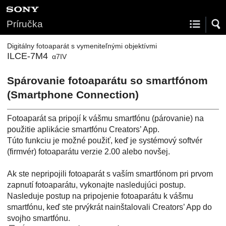
Príručka
Digitálny fotoaparát s vymeniteľnými objektívmi
ILCE-7M4
α7IV
Spárovanie fotoaparátu so smartfónom
(
Smartphone Connection
)
Fotoaparát sa pripojí k vášmu smartfónu (párovanie) na
použitie aplikácie smartfónu Creators’ App.
Túto funkciu je možné použiť, keď je systémový softvér
(firmvér) fotoaparátu verzie 2.00 alebo novšej.
Ak ste nepripojili fotoaparát s vaším smartfónom pri prvom
zapnutí fotoaparátu, vykonajte nasledujúci postup.
Nasleduje postup na pripojenie fotoaparátu k vášmu
smartfónu, keď ste prvýkrát nainštalovali Creators’ App do
svojho smartfónu.