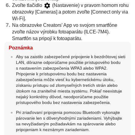
Zvoľte tlačidlo
(Nastavenie) v pravom hornom rohu
obrazovky
[Cameras]
a potom zvoľte
[Connect only via
Wi-Fi]
.
Na obrazovke Creators’ App vo svojom smartfóne
zvoľte názov výrobku fotoaparátu (ILCE-7M4).
Smartfón sa pripojí k fotoaparátu.
Poznámka
Aby sa zaistilo zabezpečené pripojenie k bezdrôtovej sieti
LAN, dôrazne odporúčame použitie prístupového bodu
s nastavením zabezpečenia WPA3 alebo WPA2.
Pripojenie k prístupovému bodu bez nastavenia
zabezpečenia môže viesť ku kybernetickému útoku,
získaniu prístupu od zlomyseľných tretích strán alebo
útokom na zraniteľné miesta systému. Pokiaľ neexistuje
nejaký konkrétny dôvod, neodporúčame použitie
prístupového bodu bez nastavenia zabezpečenia.
Pri zriaďovaní pripojenia pomocou Bluetooth vykonajte
párovanie len s dôveryhodnými zariadeniami. Vyhýbajte
sa nevyžiadaným požiadavkám na spárovanie alebo
pripojeniam k neznámym zariadeniam.