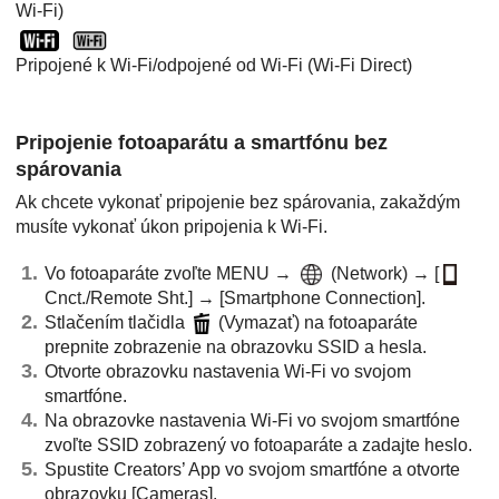
Wi-Fi)
Pripojené k Wi-Fi/odpojené od Wi-Fi (Wi-Fi Direct)
Pripojenie fotoaparátu a smartfónu bez
spárovania
Ak chcete vykonať pripojenie bez spárovania, zakaždým
musíte vykonať úkon pripojenia k Wi-Fi.
Vo fotoaparáte zvoľte
MENU
→
(
Network
) →
[
Cnct./Remote Sht.]
→
[Smartphone Connection]
.
Stlačením tlačidla
(Vymazať) na fotoaparáte
prepnite zobrazenie na obrazovku SSID a hesla.
Otvorte obrazovku nastavenia Wi-Fi vo svojom
smartfóne.
Na obrazovke nastavenia Wi-Fi vo svojom smartfóne
zvoľte SSID zobrazený vo fotoaparáte a zadajte heslo.
Spustite Creators’ App vo svojom smartfóne a otvorte
obrazovku
[Cameras]
.