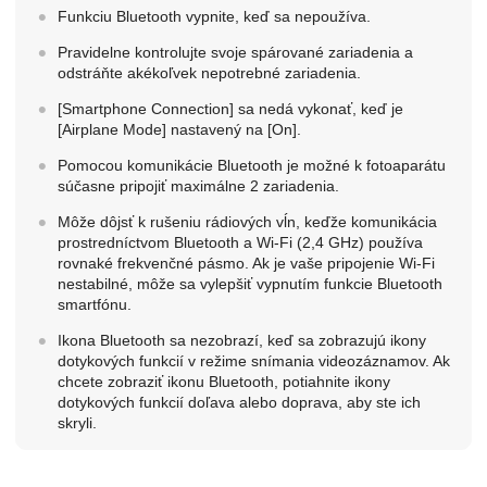
Funkciu Bluetooth vypnite, keď sa nepoužíva.
Pravidelne kontrolujte svoje spárované zariadenia a
odstráňte akékoľvek nepotrebné zariadenia.
[Smartphone Connection]
sa nedá vykonať, keď je
[Airplane Mode]
nastavený na
[On]
.
Pomocou komunikácie Bluetooth je možné k fotoaparátu
súčasne pripojiť maximálne 2 zariadenia.
Môže dôjsť k rušeniu rádiových vĺn, keďže komunikácia
prostredníctvom Bluetooth a Wi-Fi (2,4 GHz) používa
rovnaké frekvenčné pásmo. Ak je vaše pripojenie Wi-Fi
nestabilné, môže sa vylepšiť vypnutím funkcie Bluetooth
smartfónu.
Ikona Bluetooth sa nezobrazí, keď sa zobrazujú ikony
dotykových funkcií v režime snímania videozáznamov. Ak
chcete zobraziť ikonu Bluetooth, potiahnite ikony
dotykových funkcií doľava alebo doprava, aby ste ich
skryli.