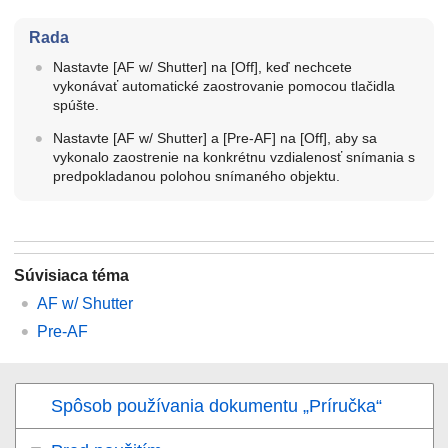
Rada
Nastavte
[AF w/ Shutter]
na
[Off]
, keď nechcete
vykonávať automatické zaostrovanie pomocou tlačidla
spúšte.
Nastavte
[AF w/ Shutter]
a
[Pre-AF]
na [
Off]
, aby sa
vykonalo zaostrenie na konkrétnu vzdialenosť snímania s
predpokladanou polohou snímaného objektu.
Súvisiaca téma
AF w/ Shutter
Pre-AF
Spôsob používania dokumentu „Príručka“