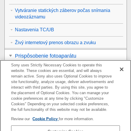
Vytváranie statických záberov počas snímania
videozáznamu
Nastavenia TC/UB
Živý internetový prenos obrazu a zvuku
Prispôsobenie fotoaparátu
Sony uses Strictly Necessary Cookies to operate this
Zobrazenie
website. These cookies are essential, and will always
remain active. Sony also uses Optional Cookies to improve
Zmena nastavení fotoaparátu
site functionality, analyze usage, deliver advertisements and
interact with third parties. By using this site, you agree to
the placement of Optional Cookies. You can manage your
Funkcie dostupné so smartfónom
cookie preferences at any time by clicking "Customize
Cookies" Depending on your selected cookie preferences,
Používanie počítača
the full functionality of this website may not be available.
Review our
Cookie Policy
for more information.
Používanie služby úložiska cloud