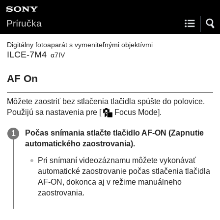
Príručka
Digitálny fotoaparát s vymeniteľnými objektívmi
ILCE-7M4
α7IV
AF On
Môžete zaostriť bez stlačenia tlačidla spúšte do polovice.
Použijú sa nastavenia pre
[
Focus Mode]
.
Počas snímania stlačte tlačidlo AF-ON (Zapnutie
automatického zaostrovania).
Pri snímaní videozáznamu môžete vykonávať
automatické zaostrovanie počas stlačenia tlačidla
AF-ON, dokonca aj v režime manuálneho
zaostrovania.