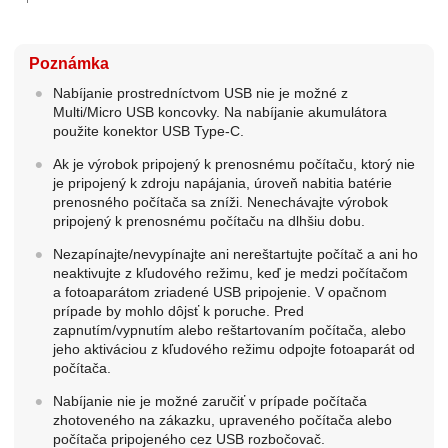
Poznámka
Nabíjanie prostredníctvom USB nie je možné z
Multi/Micro USB koncovky. Na nabíjanie akumulátora
použite konektor USB Type-C.
Ak je výrobok pripojený k prenosnému počítaču, ktorý nie
je pripojený k zdroju napájania, úroveň nabitia batérie
prenosného počítača sa zníži. Nenechávajte výrobok
pripojený k prenosnému počítaču na dlhšiu dobu.
Nezapínajte/nevypínajte ani nereštartujte počítač a ani ho
neaktivujte z kľudového režimu, keď je medzi počítačom
a fotoaparátom zriadené USB pripojenie. V opačnom
prípade by mohlo dôjsť k poruche. Pred
zapnutím/vypnutím alebo reštartovaním počítača, alebo
jeho aktiváciou z kľudového režimu odpojte fotoaparát od
počítača.
Nabíjanie nie je možné zaručiť v prípade počítača
zhotoveného na zákazku, upraveného počítača alebo
počítača pripojeného cez USB rozbočovač.