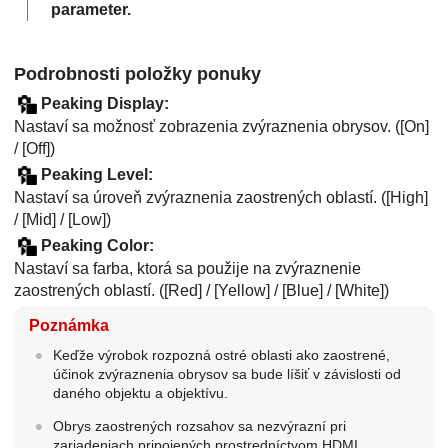
parameter.
Podrobnosti položky ponuky
Peaking Display
:
Nastaví sa možnosť zobrazenia zvýraznenia obrysov. (
[On]
/
[Off]
)
Peaking Level
:
Nastaví sa úroveň zvýraznenia zaostrených oblastí. (
[High]
/
[Mid]
/
[Low]
)
Peaking Color
:
Nastaví sa farba, ktorá sa použije na zvýraznenie
zaostrených oblastí. (
[Red]
/
[Yellow]
/
[Blue]
/
[White]
)
Poznámka
Keďže výrobok rozpozná ostré oblasti ako zaostrené,
účinok zvýraznenia obrysov sa bude líšiť v závislosti od
daného objektu a objektívu.
Obrys zaostrených rozsahov sa nezvýrazní pri
zariadeniach pripojených prostredníctvom HDMI.