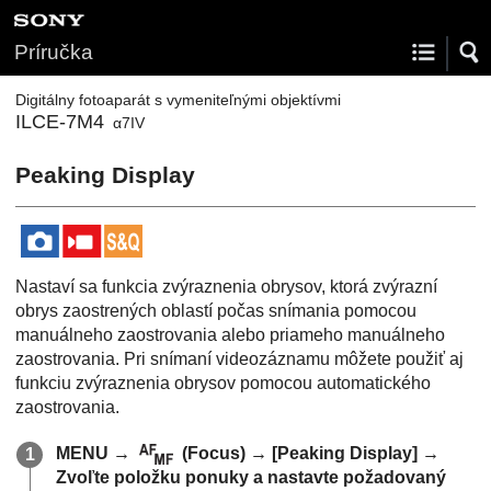
Príručka
Digitálny fotoaparát s vymeniteľnými objektívmi
ILCE-7M4
α7IV
Peaking Display
Nastaví sa funkcia zvýraznenia obrysov, ktorá zvýrazní
obrys zaostrených oblastí počas snímania pomocou
manuálneho zaostrovania alebo priameho manuálneho
zaostrovania. Pri snímaní videozáznamu môžete použiť aj
funkciu zvýraznenia obrysov pomocou automatického
zaostrovania.
MENU →
(
Focus
) →
[Peaking Display]
→
Zvoľte položku ponuky a nastavte požadovaný