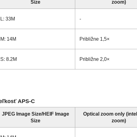
Size
zoom)
L: 33M
-
M: 14M
Približne 1,5×
S: 8.2M
Približne 2,0×
eľkosť APS-C
JPEG Image Size
/
HEIF Image
Optical zoom only
(inte
Size
zoom)