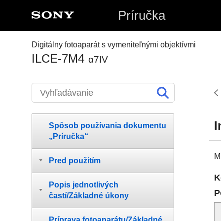
Príručka
Digitálny fotoaparát s vymeniteľnými objektívmi
ILCE-7M4
α7IV
I
Spôsob používania dokumentu
„Príručka“
M
Pred použitím
K
Popis jednotlivých
P
častí/Základné úkony
Príprava fotoaparátu/Základné