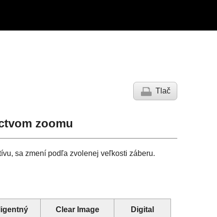
Tlač
níctvom zoomu
tívu, sa zmení podľa zvolenej veľkosti záberu.
ligentný
Clear Image
Digital