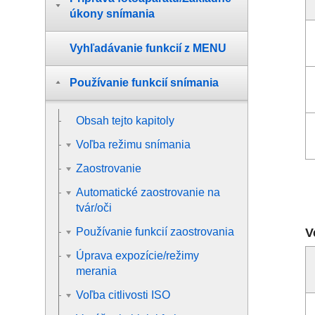
úkony snímania
Vyhľadávanie funkcií z MENU
Používanie funkcií snímania
Obsah tejto kapitoly
Voľba režimu snímania
Zaostrovanie
Automatické zaostrovanie na
tvár/oči
V
Používanie funkcií zaostrovania
Úprava expozície/režimy
merania
Voľba citlivosti ISO