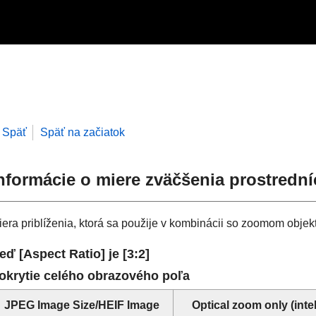
Späť
Späť na začiatok
nformácie o miere zväčšenia prostred
iera priblíženia, ktorá sa použije v kombinácii so zoomom objek
eď
[Aspect Ratio]
je [3:2]
okrytie celého obrazového poľa
JPEG Image Size
/
HEIF Image
Optical zoom only
(inte