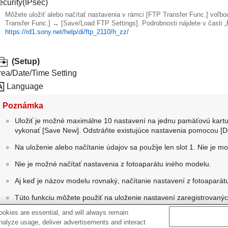
ecurity(IPsec)
Môžete uložiť alebo načítať nastavenia v rámci
[FTP Transfer Func.]
voľb
Transfer Func.]
→
[Save/Load FTP Settings]
. Podrobnosti nájdete v časti 
https://rd1.sony.net/help/di/ftp_2110/h_zz/
(
Setup
)
rea/Date/Time Setting
Language
Poznámka
Uložiť je možné maximálne 10 nastavení na jednu pamäťovú kartu.
vykonať
[Save New]
. Odstráňte existujúce nastavenia pomocou
[D
Na uloženie alebo načítanie údajov sa použije len slot 1. Nie je mo
Nie je možné načítať nastavenia z fotoaparátu iného modelu.
Aj keď je názov modelu rovnaký, načítanie nastavení z fotoaparát
Túto funkciu môžete použiť na uloženie nastavení zaregistrovaný
[Save/Load Settings]
však bude nedostupná, keď sa otočný prepína
okies are essential, and will always remain
Setting
). Pred použitím tejto funkcie nastavte otočný prepínač rež
analyze usage, deliver advertisements and interact