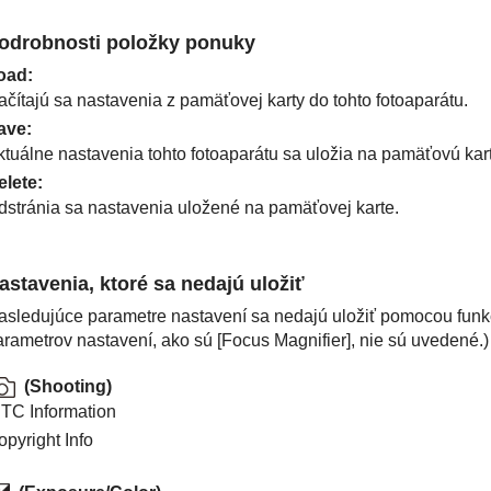
odrobnosti položky ponuky
oad
:
ačítajú sa nastavenia z pamäťovej karty do tohto fotoaparátu.
ave
:
ktuálne nastavenia tohto fotoaparátu sa uložia na pamäťovú kar
elete
:
dstránia sa nastavenia uložené na pamäťovej karte.
astavenia, ktoré sa nedajú uložiť
asledujúce parametre nastavení sa nedajú uložiť pomocou fun
arametrov nastavení, ako sú
[Focus Magnifier]
, nie sú uvedené.)
(
Shooting
)
PTC Information
opyright Info