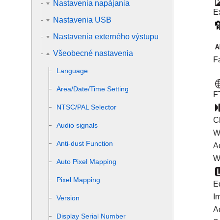
Nastavenia napájania
E
Nastavenia USB
Nastavenia externého výstupu
Všeobecné nastavenia
F
Language
Area/Date/Time Setting
F
NTSC/PAL Selector
C
Audio signals
W
Anti-dust Function
A
W
Auto Pixel Mapping
Pixel Mapping
E
Im
Version
A
Display Serial Number