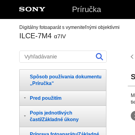
Príručka
Digitálny fotoaparát s vymeniteľnými objektívmi
ILCE-7M4
α7IV
S
Spôsob používania dokumentu
„Príručka“
M
Pred použitím
t
Popis jednotlivých
častí/Základné úkony
Príprava fotoaparátu/Základné