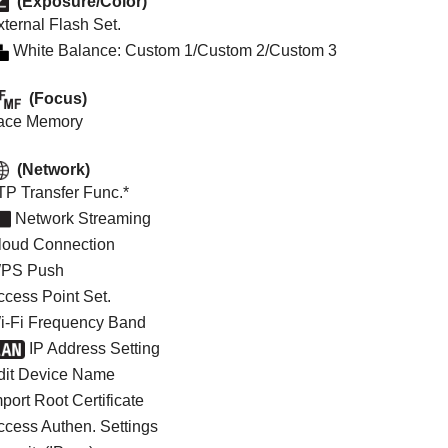
(
Exposure/Color
)
xternal Flash Set.
White Balance
:
Custom 1
/
Custom 2
/
Custom 3
(
Focus
)
ace Memory
(
Network
)
TP Transfer Func.
*
Network Streaming
loud Connection
PS Push
ccess Point Set.
i-Fi Frequency Band
IP Address Setting
dit Device Name
port Root Certificate
ccess Authen. Settings