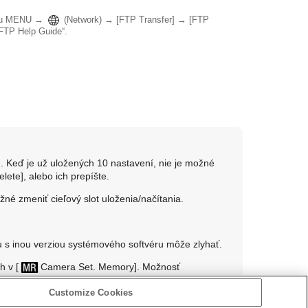
ou
MENU
→
(
Network
) →
[FTP Transfer]
→
[FTP
„FTP Help Guide“.
 Keď je už uložených 10 nastavení, nie je možné
elete]
, alebo ich prepíšte.
žné zmeniť cieľový slot uloženia/načítania.
u s inou verziou systémového softvéru môže zlyhať.
ch v
[
Camera Set. Memory]
. Možnosť
č režimov nastaví na 1/2/3 (
Recall Camera
imov do inej polohy ako 1/2/3.
Customize Cookies