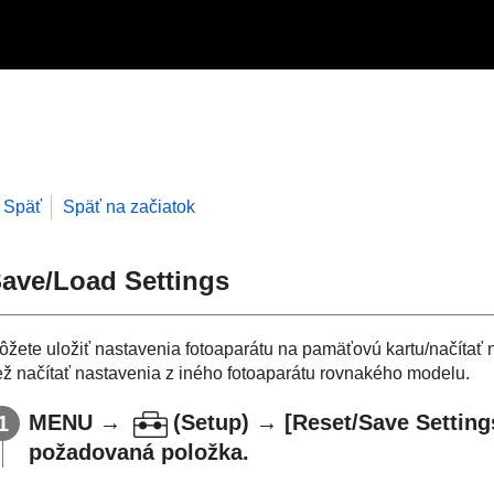
Späť
Späť na začiatok
ave/Load Settings
ôžete uložiť nastavenia fotoaparátu na pamäťovú kartu/načítať 
iež načítať nastavenia z iného fotoaparátu rovnakého modelu.
MENU
→
(
Setup
) →
[Reset/Save Setting
požadovaná položka.