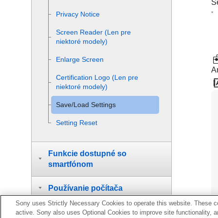
S
*
Privacy Notice
Screen Reader
(Len pre
niektoré modely)
Enlarge Screen
A
Certification Logo
(Len pre
niektoré modely)
Save/Load Settings
Setting Reset
Funkcie dostupné so
smartfónom
Používanie počítača
Sony uses Strictly Necessary Cookies to operate this website. These co
Používanie služby úložiska
active. Sony also uses Optional Cookies to improve site functionality, 