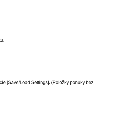
tu.
kcie
[Save/Load Settings]
. (Položky ponuky bez