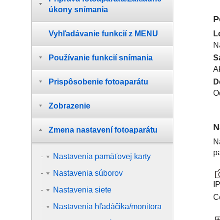
úkony snímania
P
L
Vyhľadávanie funkcií z MENU
N
S
Používanie funkcií snímania
A
D
Prispôsobenie fotoaparátu
O
Zobrazenie
N
Zmena nastavení fotoaparátu
N
p
Nastavenia pamäťovej karty
Nastavenia súborov
I
Nastavenia siete
C
Nastavenia hľadáčika/monitora