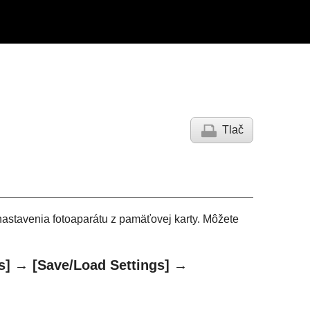
Tlač
nastavenia fotoaparátu z pamäťovej karty. Môžete
s]
→
[Save/Load Settings]
→