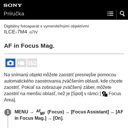
Príručka
Digitálny fotoaparát s vymeniteľnými objektívmi
ILCE-7M4
α7IV
AF in Focus Mag.
Na snímaný objekt môžete zaostriť presnejšie pomocou
automatického zaostrovania zväčšením oblasti, kde chcete
zaostriť. Pokiaľ sa zobrazuje zväčšený záber, môžete
zaostriť na menšiu oblasť, než je
[Spot]
v rámci
[
Focus
Area]
.
MENU
→
(
Focus
) →
[Focus Assistant]
→
[AF
in Focus Mag.]
→
[On]
.