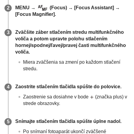
MENU
→
(
Focus
) →
[Focus Assistant]
→
[Focus Magnifier]
.
Zväčšite záber stlačením stredu multifunkčného
voliča a potom upravte polohu stlačením
hornej/spodnej/ľavej/pravej časti multifunkčného
voliča.
Miera zväčšenia sa zmení po každom stlačení
stredu.
Zaostrite stlačením tlačidla spúšte do polovice.
Zaostrenie sa dosiahne v bode
(značka plus) v
strede obrazovky.
Snímajte stlačením tlačidla spúšte úplne nadol.
Po snímaní fotoaparát ukončí zväčšené