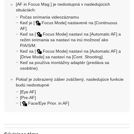
[AF in Focus Mag.]
je nedostupná v nasledujúcich
situáciách:
Počas snímania videozáznamu
Keď je
[
Focus Mode]
nastavené na
[Continuous
AF]
.
Keď sa
[
Focus Mode]
nastaví na
[Automatic AF]
a
režim snímania sa nastaví na inú možnosť ako
P/A/S/M.
Keď sa
[
Focus Mode]
nastaví na
[Automatic AF]
a
[Drive Mode]
sa nastaví na
[Cont. Shooting]
.
Keď sa používa montážny adaptér (predáva sa
osobitne).
Pokiaľ je zobrazený záber zväčšený, nasledujúce funkcie
budú nedostupné:
[Eye AF]
[Pre-AF]
[
Face/Eye Prior. in AF]