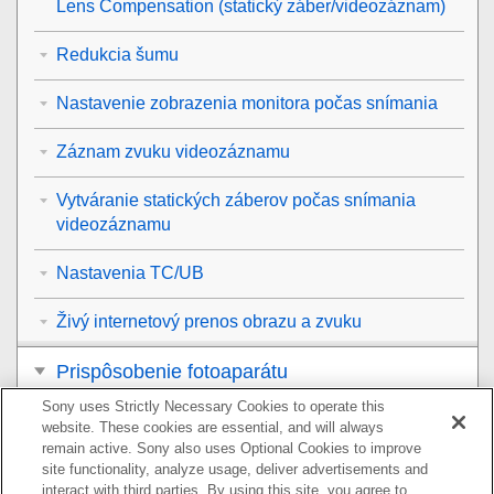
Lens Compensation
(statický záber/videozáznam)
Redukcia šumu
Nastavenie zobrazenia monitora počas snímania
Záznam zvuku videozáznamu
Vytváranie statických záberov počas snímania
videozáznamu
Nastavenia TC/UB
Živý internetový prenos obrazu a zvuku
Prispôsobenie fotoaparátu
Sony uses Strictly Necessary Cookies to operate this
Zobrazenie
website. These cookies are essential, and will always
remain active. Sony also uses Optional Cookies to improve
Zmena nastavení fotoaparátu
site functionality, analyze usage, deliver advertisements and
interact with third parties. By using this site, you agree to