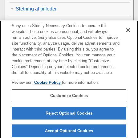
Sletning af billeder
Visning af billeder på et tv
Sony uses Strictly Necessary Cookies to operate this
website. These cookies are essential, and will always
Ændring af kameraindstillingerne
remain active. Sony also uses Optional Cookies to improve
site functionality, analyze usage, deliver advertisements and
interact with third parties. By using this site, you agree to
Funktioner, der er til rådighed med en
the placement of Optional Cookies. You can manage your
smartphone
cookie preferences at any time by clicking "Customize
Cookies" Depending on your selected cookie preferences,
Brug af en computer
the full functionality of this website may not be available.
Review our
Cookie Policy
for more information.
Sådan bruger du cloudtjenesten
Customize Cookies
Tillæg
Hvis du får problemer
Reject Optional Cookies
Accept Optional Cookies
5-073-414-31(2)
Copyright 2021 Sony Corporation