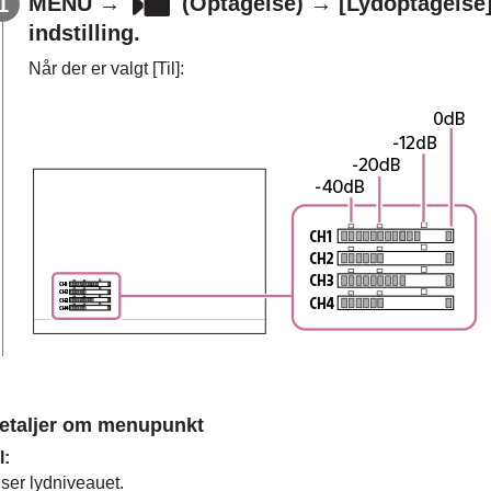
MENU
→
(
Optagelse
) →
[Lydoptagelse
indstilling.
Når der er valgt
[Til]
:
etaljer om menupunkt
l
:
iser lydniveauet.