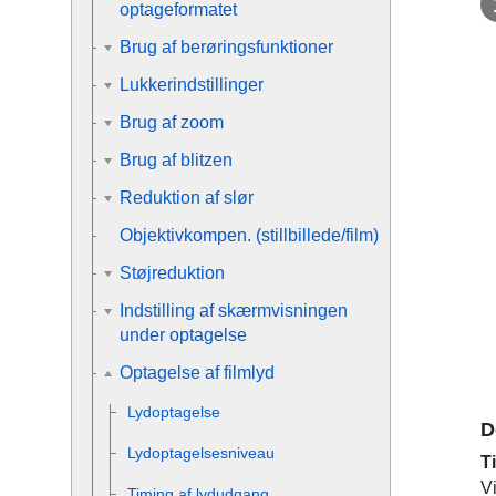
optageformatet
Brug af berøringsfunktioner
Lukkerindstillinger
Brug af zoom
Brug af blitzen
Reduktion af slør
Objektivkompen.
(stillbillede/film)
Støjreduktion
Indstilling af skærmvisningen
under optagelse
Optagelse af filmlyd
Lydoptagelse
D
Lydoptagelsesniveau
Ti
V
Timing af lydudgang