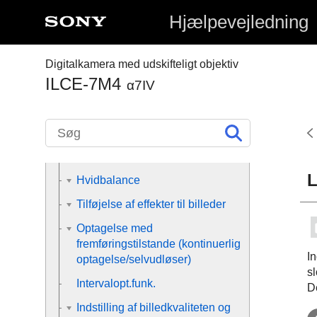
Hjælpevejledning
Valg af en optagetilstand
Fokusering
Digitalkamera med udskifteligt objektiv
Ansigts-/øje-AF
ILCE-7M4
α7IV
Brug af fokuseringsfunktioner
Justering af
eksponerings-/måletilstandene
Valg af ISO-følsomheden
L
Hvidbalance
Tilføjelse af effekter til billeder
Optagelse med
fremføringstilstande (kontinuerlig
I
optagelse/selvudløser)
s
Intervalopt.funk.
D
Indstilling af billedkvaliteten og