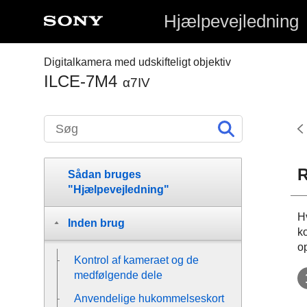
Hjælpevejledning
Digitalkamera med udskifteligt objektiv
ILCE-7M4
α7IV
R
Sådan bruges
"Hjælpevejledning"
H
Inden brug
ko
op
Kontrol af kameraet og de
medfølgende dele
Anvendelige hukommelseskort