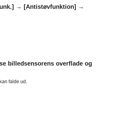
unk.]
→
[Antistøvfunktion]
→
nse billedsensorens overflade og
kan falde ud.