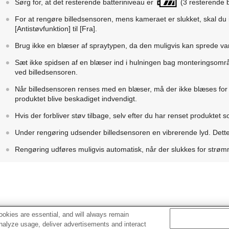
Sørg for, at det resterende batteriniveau er
(3 resterende b
For at rengøre billedsensoren, mens kameraet er slukket, skal du i
[Antistøvfunktion]
til
[Fra]
.
Brug ikke en blæser af spraytypen, da den muligvis kan sprede v
Sæt ikke spidsen af en blæser ind i hulningen bag monteringsområd
ved billedsensoren.
Når billedsensoren renses med en blæser, må der ikke blæses for kr
produktet blive beskadiget indvendigt.
Hvis der forbliver støv tilbage, selv efter du har renset produktet
Under rengøring udsender billedsensoren en vibrerende lyd. Dette e
Rengøring udføres muligvis automatisk, når der slukkes for strø
okies are essential, and will always remain
Relateret emne
analyze usage, deliver advertisements and interact