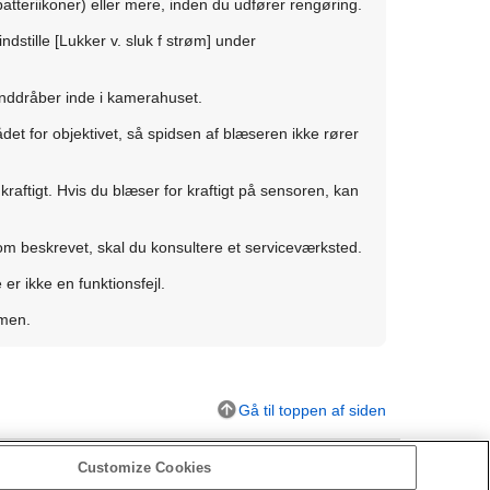
atteriikoner) eller mere, inden du udfører rengøring.
ndstille
[Lukker v. sluk f strøm]
under
anddråber inde i kamerahuset.
et for objektivet, så spidsen af blæseren ikke rører
aftigt. Hvis du blæser for kraftigt på sensoren, kan
 som beskrevet, skal du konsultere et serviceværksted.
r ikke en funktionsfejl.
mmen.
Gå til toppen af siden
Customize Cookies