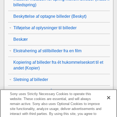
billedspring
)
Beskyttelse af optagne billeder (
Beskyt
)
Tilføjelse af oplysninger til billeder
Beskær
Ekstrahering af stillbilleder fra en film
Kopiering af billeder fra ét hukommelseskort til et
andet (
Kopier
)
Sletning af billeder
Visning af billeder på et tv
Sony uses Strictly Necessary Cookies to operate this
website. These cookies are essential, and will always
Ændring af kameraindstillingerne
remain active. Sony also uses Optional Cookies to improve
site functionality, analyze usage, deliver advertisements and
interact with third parties. By using this site, you agree to
Funktioner, der er til rådighed med en