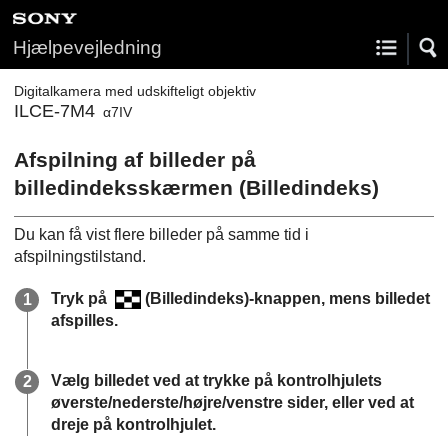
Hjælpevejledning
Digitalkamera med udskifteligt objektiv
ILCE-7M4
α7IV
Afspilning af billeder på
billedindeksskærmen (
Billedindeks
)
Du kan få vist flere billeder på samme tid i
afspilningstilstand.
Tryk på
(
Billedindeks
)-knappen, mens billedet
afspilles.
Vælg billedet ved at trykke på kontrolhjulets
øverste/nederste/højre/venstre sider, eller ved at
dreje på kontrolhjulet.