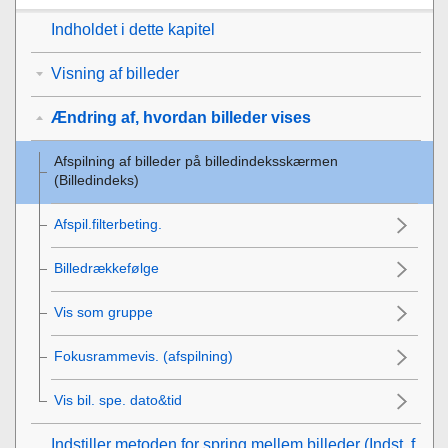
Indholdet i dette kapitel
Visning af billeder
Ændring af, hvordan billeder vises
Afspilning af billeder på billedindeksskærmen
(
Billedindeks
)
Afspil.filterbeting.
Billedrækkefølge
Vis som gruppe
Fokusrammevis.
(afspilning)
Vis bil. spe. dato&tid
Indstiller metoden for spring mellem billeder (
Indst. f.