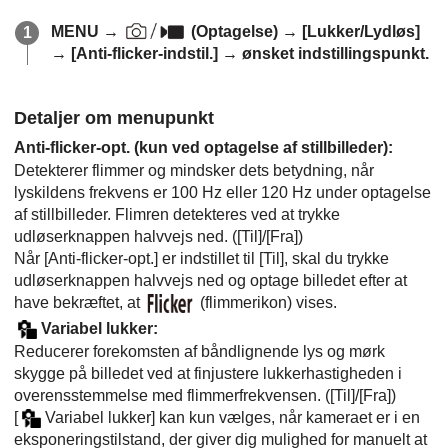
MENU
→
(
Optagelse
) →
[Lukker/Lydløs]
→
[Anti-flicker-indstil.]
→ ønsket indstillingspunkt.
Detaljer om menupunkt
Anti-flicker-opt.
(kun ved optagelse af stillbilleder):
Detekterer flimmer og mindsker dets betydning, når
lyskildens frekvens er 100 Hz eller 120 Hz under optagelse
af stillbilleder. Flimren detekteres ved at trykke
udløserknappen halvvejs ned. (
[Til]
/
[Fra]
)
Når
[Anti-flicker-opt.]
er indstillet til
[Til]
, skal du trykke
udløserknappen halvvejs ned og optage billedet efter at
have bekræftet, at
(flimmerikon) vises.
Variabel lukker
:
Reducerer forekomsten af båndlignende lys og mørk
skygge på billedet ved at finjustere lukkerhastigheden i
overensstemmelse med flimmerfrekvensen. (
[Til]
/
[Fra]
)
[
Variabel lukker]
kan kun vælges, når kameraet er i en
eksponeringstilstand, der giver dig mulighed for manuelt at