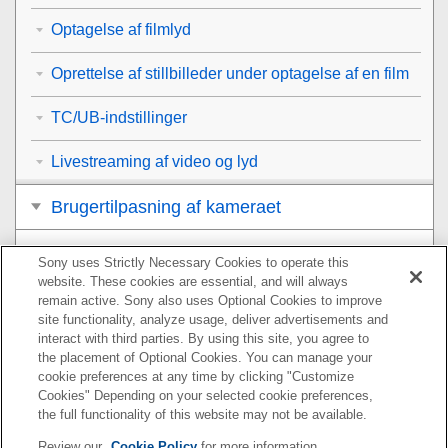
Optagelse af filmlyd
Oprettelse af stillbilleder under optagelse af en film
TC/UB-indstillinger
Livestreaming af video og lyd
Brugertilpasning af kameraet
Visning
Sony uses Strictly Necessary Cookies to operate this
website. These cookies are essential, and will always
Ændring af kameraindstillingerne
remain active. Sony also uses Optional Cookies to improve
site functionality, analyze usage, deliver advertisements and
interact with third parties. By using this site, you agree to
Funktioner, der er til rådighed med en
the placement of Optional Cookies. You can manage your
smartphone
cookie preferences at any time by clicking "Customize
Cookies" Depending on your selected cookie preferences,
Brug af en computer
the full functionality of this website may not be available.
Review our
Cookie Policy
for more information.