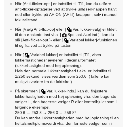
Når
[Anti-flicker-opt.]
er indstillet til
[Til]
, kan du udføre
anti-flicker-optagelse ved at trykke udløserknappen halvt
ned eller trykke på AF-ON (
AF til
)-knappen, selv i manuel
fokustilstand.
Når
[Vælg Anti-flic.-op]
eller
[
Var. lukker-valg]
er tildelt
til den ønskede tast vha.
[
Spc.tast-/væl.ind.]
, kan du
slå
[Anti-flicker-opt.]
- eller
[
Variabel lukker]
-funktionen
til og fra ved at trykke på tasten.
Når
[
Variabel lukker]
er indstillet til
[Til]
, vises
lukkerhastighedsnævneren i decimalformatet
(lukkerhastighed med høj opløsning).
Hvis den normale lukkerhastighed f.eks. er indstillet til
1/250 sekund, vises værdien som 250.6. (Tallene kan
muligvis variere fra de faktiske.)
På skærmen
[
Var. lukker-inds.]
kan du finjustere
lukkerhastigheden med høj opløsning vha. den bagerste
vælger L, den bagerste vælger R eller kontrolhjulet som i
følgende eksempel.
250.6 → 253.3 → 256.0 → 258.8*
Du kan ændre lukkerhastigheden med høj opløsning til en
heltalsmultiplumsværdi vha. den forreste vælger som i