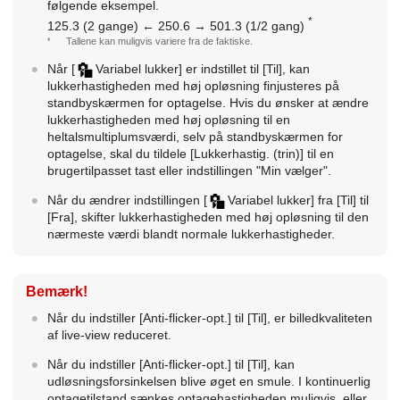
følgende eksempel.
*
125.3 (2 gange) ← 250.6 → 501.3 (1/2 gang)
*
Tallene kan muligvis variere fra de faktiske.
Når
[
Variabel lukker]
er indstillet til
[Til]
, kan
lukkerhastigheden med høj opløsning finjusteres på
standbyskærmen for optagelse. Hvis du ønsker at ændre
lukkerhastigheden med høj opløsning til en
heltalsmultiplumsværdi, selv på standbyskærmen for
optagelse, skal du tildele
[Lukkerhastig. (trin)]
til en
brugertilpasset tast eller indstillingen "Min vælger".
Når du ændrer indstillingen
[
Variabel lukker]
fra
[Til]
til
[Fra]
, skifter lukkerhastigheden med høj opløsning til den
nærmeste værdi blandt normale lukkerhastigheder.
Bemærk!
Når du indstiller
[Anti-flicker-opt.]
til
[Til]
, er billedkvaliteten
af live-view reduceret.
Når du indstiller
[Anti-flicker-opt.]
til
[Til]
, kan
udløsningsforsinkelsen blive øget en smule. I kontinuerlig
optagetilstand sænkes optagehastigheden muligvis, eller