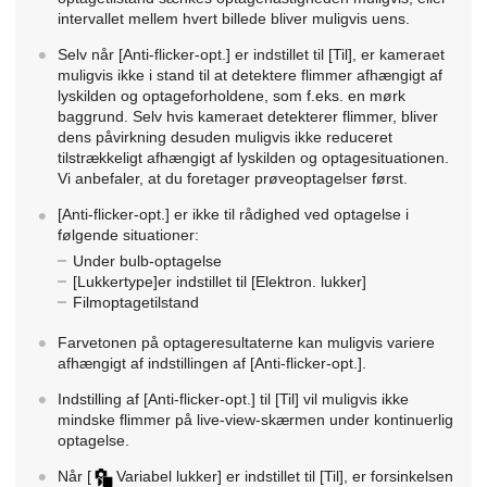
intervallet mellem hvert billede bliver muligvis uens.
Selv når
[Anti-flicker-opt.]
er indstillet til
[Til]
, er kameraet
muligvis ikke i stand til at detektere flimmer afhængigt af
lyskilden og optageforholdene, som f.eks. en mørk
baggrund. Selv hvis kameraet detekterer flimmer, bliver
dens påvirkning desuden muligvis ikke reduceret
tilstrækkeligt afhængigt af lyskilden og optagesituationen.
Vi anbefaler, at du foretager prøveoptagelser først.
[Anti-flicker-opt.]
er ikke til rådighed ved optagelse i
følgende situationer:
Under bulb-optagelse
[Lukkertype]
er indstillet til
[Elektron. lukker]
Filmoptagetilstand
Farvetonen på optageresultaterne kan muligvis variere
afhængigt af indstillingen af
[Anti-flicker-opt.]
.
Indstilling af
[Anti-flicker-opt.]
til
[Til]
vil muligvis ikke
mindske flimmer på live-view-skærmen under kontinuerlig
optagelse.
Når
[
Variabel lukker]
er indstillet til
[Til]
, er forsinkelsen