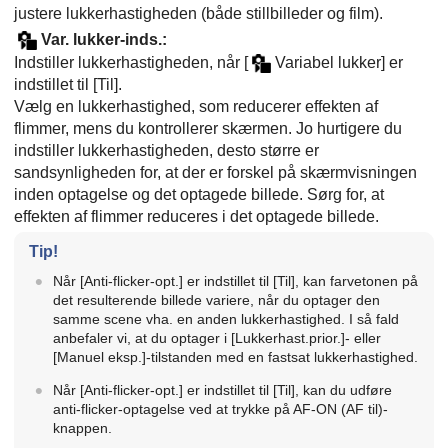
justere lukkerhastigheden (både stillbilleder og film).
Var. lukker-inds.
:
Indstiller lukkerhastigheden, når
[
Variabel lukker]
er
indstillet til
[Til]
.
Vælg en lukkerhastighed, som reducerer effekten af
flimmer, mens du kontrollerer skærmen. Jo hurtigere du
indstiller lukkerhastigheden, desto større er
sandsynligheden for, at der er forskel på skærmvisningen
inden optagelse og det optagede billede. Sørg for, at
effekten af flimmer reduceres i det optagede billede.
Tip!
Når
[Anti-flicker-opt.]
er indstillet til
[Til]
, kan farvetonen på
det resulterende billede variere, når du optager den
samme scene vha. en anden lukkerhastighed. I så fald
anbefaler vi, at du optager i
[Lukkerhast.prior.]
- eller
[Manuel eksp.]
-tilstanden med en fastsat lukkerhastighed.
Når
[Anti-flicker-opt.]
er indstillet til
[Til]
, kan du udføre
anti-flicker-optagelse ved at trykke på AF-ON (
AF til
)-
knappen.