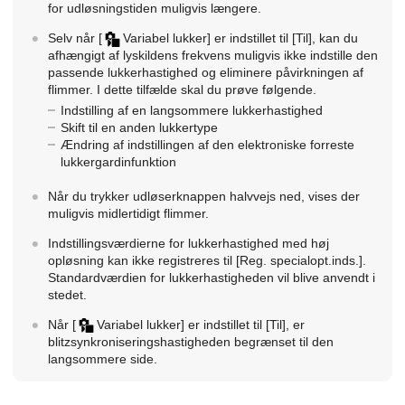
for udløsningstiden muligvis længere.
Selv når
[
Variabel lukker]
er indstillet til
[Til]
, kan du
afhængigt af lyskildens frekvens muligvis ikke indstille den
passende lukkerhastighed og eliminere påvirkningen af
flimmer. I dette tilfælde skal du prøve følgende.
Indstilling af en langsommere lukkerhastighed
Skift til en anden lukkertype
Ændring af indstillingen af den elektroniske forreste
lukkergardinfunktion
Når du trykker udløserknappen halvvejs ned, vises der
muligvis midlertidigt flimmer.
Indstillingsværdierne for lukkerhastighed med høj
opløsning kan ikke registreres til
[Reg. specialopt.inds.]
.
Standardværdien for lukkerhastigheden vil blive anvendt i
stedet.
Når
[
Variabel lukker]
er indstillet til
[Til]
, er
blitzsynkroniseringshastigheden begrænset til den
langsommere side.