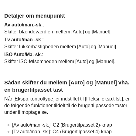
Detaljer om menupunkt
Av auto/man.-sk.
:
Skifter blændeværdien mellem
[Auto]
og
[Manuel]
.
Tv auto/man.-sk.
:
Skifter lukkerhastigheden mellem
[Auto]
og
[Manuel]
.
ISO Auto/Ma.-sk.
:
Skifter ISO-følsomheden mellem
[Auto]
og
[Manuel]
.
Sådan skifter du mellem
[Auto]
og
[Manuel]
vha.
en brugertilpasset tast
Når
[Ekspo.kontroltype]
er indstillet til
[Fleksi. eksp.tilst.]
, er
de følgende funktioner tildelt til de brugertilpassede taster
under filmoptagelse.
[Av auto/man.-sk.]
: C2 (Brugertilpasset 2)-knap
[Tv auto/man.-sk.]
: C4 (Brugertilpasset 4)-knap