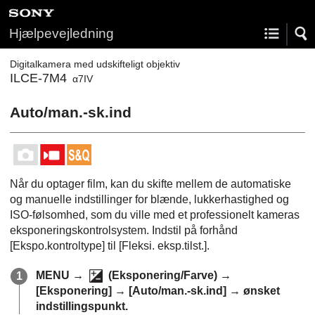
Hjælpevejledning
Digitalkamera med udskifteligt objektiv
ILCE-7M4
α7IV
Auto/man.-sk.ind
Når du optager film, kan du skifte mellem de automatiske
og manuelle indstillinger for blænde, lukkerhastighed og
ISO-følsomhed, som du ville med et professionelt kameras
eksponeringskontrolsystem. Indstil på forhånd
[Ekspo.kontroltype]
til
[Fleksi. eksp.tilst.]
.
MENU
→
(
Eksponering/Farve
) →
[Eksponering]
→
[Auto/man.-sk.ind]
→ ønsket
indstillingspunkt.