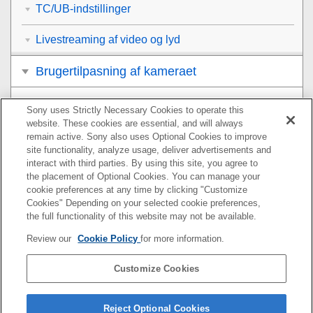
TC/UB-indstillinger
Livestreaming af video og lyd
Brugertilpasning af kameraet
Visning
Sony uses Strictly Necessary Cookies to operate this
website. These cookies are essential, and will always
Ændring af kameraindstillingerne
remain active. Sony also uses Optional Cookies to improve
site functionality, analyze usage, deliver advertisements and
interact with third parties. By using this site, you agree to
Funktioner, der er til rådighed med en
the placement of Optional Cookies. You can manage your
smartphone
cookie preferences at any time by clicking "Customize
Cookies" Depending on your selected cookie preferences,
Brug af en computer
the full functionality of this website may not be available.
Review our
Cookie Policy
for more information.
Sådan bruger du cloudtjenesten
Customize Cookies
Tillæg
Hvis du får problemer
Reject Optional Cookies