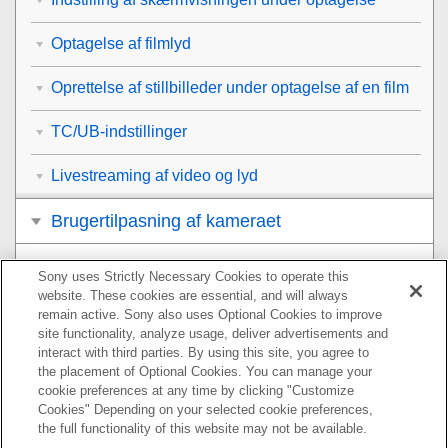
Optagelse af filmlyd
Oprettelse af stillbilleder under optagelse af en film
TC/UB-indstillinger
Livestreaming af video og lyd
Brugertilpasning af kameraet
Visning
Sony uses Strictly Necessary Cookies to operate this
website. These cookies are essential, and will always
Ændring af kameraindstillingerne
remain active. Sony also uses Optional Cookies to improve
site functionality, analyze usage, deliver advertisements and
interact with third parties. By using this site, you agree to
Funktioner, der er til rådighed med en
the placement of Optional Cookies. You can manage your
smartphone
cookie preferences at any time by clicking "Customize
Cookies" Depending on your selected cookie preferences,
Brug af en computer
the full functionality of this website may not be available.