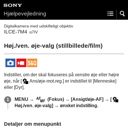
Hjælpevejledning
Digitalkamera med udskifteligt objektiv
ILCE-7M4
α7IV
Høj./ven. øje-valg
(stillbillede/film)
Indstiller, om der skal fokuseres på venstre øje eller højre
øje, når
[
Ans/øje-mot.reg.]
er indstillet til
[Menneske]
eller
[Dyr]
.
MENU
→
(
Fokus
) →
[Ansigt/øje-AF]
→
[
Høj./ven. øje-valg]
→ ønsket indstilling.
Detaljer om menupunkt