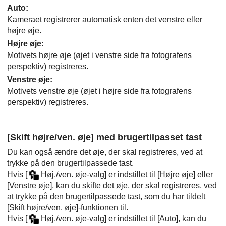
Auto
:
Kameraet registrerer automatisk enten det venstre eller
højre øje.
Højre øje
:
Motivets højre øje (øjet i venstre side fra fotografens
perspektiv) registreres.
Venstre øje
:
Motivets venstre øje (øjet i højre side fra fotografens
perspektiv) registreres.
[Skift højre/ven. øje]
med brugertilpasset tast
Du kan også ændre det øje, der skal registreres, ved at
trykke på den brugertilpassede tast.
Hvis
[
Høj./ven. øje-valg]
er indstillet til
[Højre øje]
eller
[Venstre øje]
, kan du skifte det øje, der skal registreres, ved
at trykke på den brugertilpassede tast, som du har tildelt
[Skift højre/ven. øje]
-funktionen til.
Hvis
[
Høj./ven. øje-valg]
er indstillet til
[Auto]
, kan du