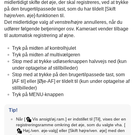
midlertidigt skifte det øje, der skal registreres, ved at trykke
på den brugertilpassede tast, som du har tildelt
[Skift
højre/ven. øje]
-funktionen til.
Det midlertidige valg af venstre/højre annulleres, når du
udfører følgende betjeninger osv. Kameraet vender tilbage
til automatisk registrering af øjne.
Tryk på midten af kontrolhjulet
Tryk på midten af multivælgeren
Stop med at trykke udløserknappen halvvejs ned (kun
under optagelse af stillbilleder)
Stop med at trykke på den brugertilpassede tast, som
[AF til]
eller
[Øje-AF]
er tildelt til (kun under optagelse af
stillbilleder)
Tryk på
MENU
-knappen
Tip!
Når
[
Vis ansigt/øj.ram.]
er indstillet til
[Til]
, vises der en
registreringsramme omkring det øje, som du valgte vha.
[
Høj./ven. øje-valg]
eller
[Skift højre/ven. øje]
med den