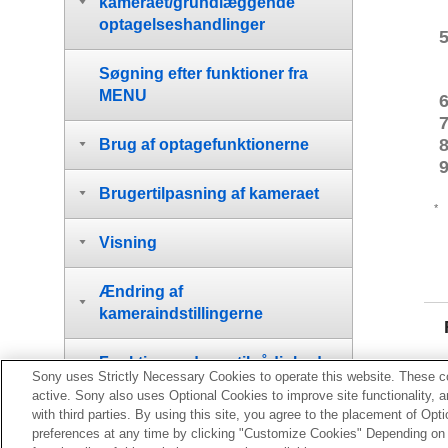
kameraet/grundlæggende
optagelseshandlinger
Søgning efter funktioner fra
MENU
Brug af optagefunktionerne
Brugertilpasning af kameraet
*
Visning
Ændring af
kameraindstillingerne
Funktioner, der er til rådighed
Sony uses Strictly Necessary Cookies to operate this website. These co
med en smartphone
active. Sony also uses Optional Cookies to improve site functionality, 
with third parties. By using this site, you agree to the placement of O
Brug af en computer
preferences at any time by clicking "Customize Cookies" Depending on y