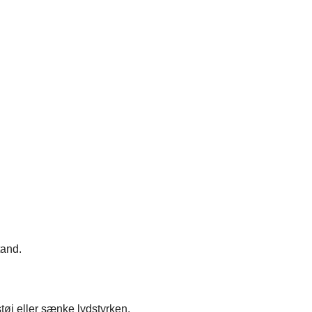
tand.
tøj eller sænke lydstyrken.