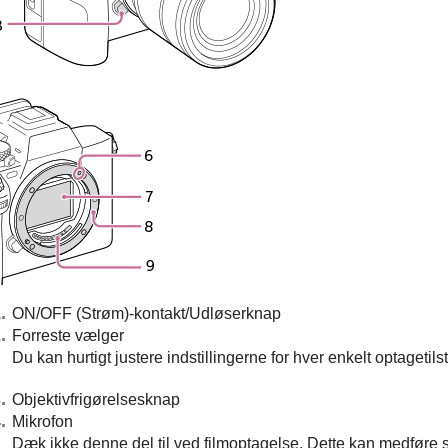
ON/OFF (Strøm)-kontakt/Udløserknap
Forreste vælger
Du kan hurtigt justere indstillingerne for hver enkelt optagetils
Objektivfrigørelsesknap
Mikrofon
Dæk ikke denne del til ved filmoptagelse. Dette kan medføre s