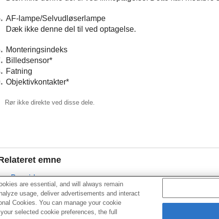
AF-lampe/Selvudløserlampe
Dæk ikke denne del til ved optagelse.
Monteringsindeks
Billedsensor*
Fatning
Objektivkontakter*
Rør ikke direkte ved disse dele.
Relateret emne
Bagside
okies are essential, and will always remain
Overside
analyze usage, deliver advertisements and interact
ptional Cookies. You can manage your cookie
Sider
our selected cookie preferences, the full
Bund